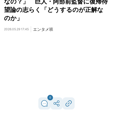
なの？」 巨人・阿部前監督に復帰待
望論の志らく「どうするのが正解な
のか」
エンタメ班
2026.05.29 17:45
0