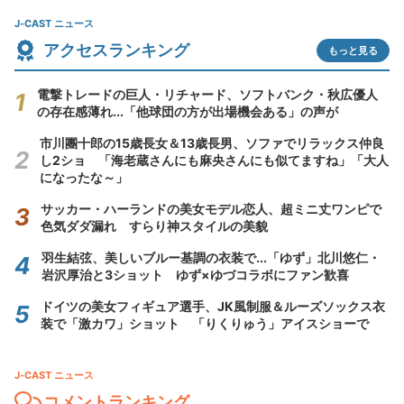
J-CAST ニュース
アクセスランキング
もっと見る
電撃トレードの巨人・リチャード、ソフトバンク・秋広優人
の存在感薄れ...「他球団の方が出場機会ある」の声が
市川團十郎の15歳長女＆13歳長男、ソファでリラックス仲良
し2ショ 「海老蔵さんにも麻央さんにも似てますね」「大人
になったな～」
サッカー・ハーランドの美女モデル恋人、超ミニ丈ワンピで
色気ダダ漏れ すらり神スタイルの美貌
羽生結弦、美しいブルー基調の衣装で...「ゆず」北川悠仁・
岩沢厚治と3ショット ゆず×ゆづコラボにファン歓喜
ドイツの美女フィギュア選手、JK風制服＆ルーズソックス衣
装で「激カワ」ショット 「りくりゅう」アイスショーで
J-CAST ニュース
コメントランキング