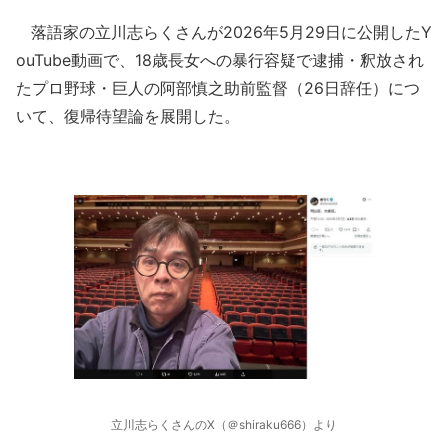
落語家の立川志らくさんが2026年5月29日に公開したY
ouTube動画で、18歳長女への暴行容疑で逮捕・釈放され
たプロ野球・巨人の阿部慎之助前監督（26日辞任）につ
いて、復帰待望論を展開した。
立川志らくさんのX（＠shiraku666）より