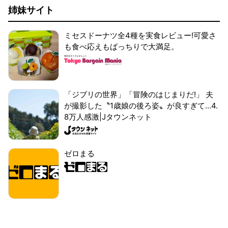
姉妹サイト
ミセスドーナツ全4種を実食レビュー!可愛さ
も食べ応えもばっちりで大満足。
「ジブリの世界」「冒険のはじまりだ!」 夫
が撮影した〝1歳娘の後ろ姿〟が良すぎて...4.
8万人感激|Jタウンネット
ゼロまる