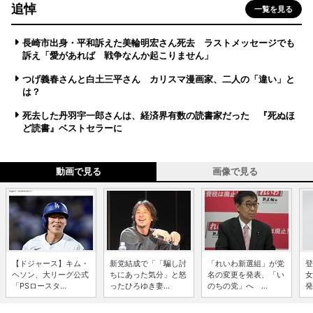
追悼
一覧を見る
長崎市出身・平和訴えた美輪明宏さん死去 ラストメッセージでも
訴え「愛があれば 戦争なんか起こりません」
つげ義春さんと白土三平さん カリスマ漫画家、二人の「違い」と
は？
死去した丹羽宇一郎さんは、経済界有数の読書家だった 『死ぬほ
ど読書』ベストセラーに
動画で見る
画像で見る
【ドジャース】キム・
新党結成で「「騙し討
「れいわ新選組」が党
登
ヘソン、大リーグ公式
ちにあった気分」と怒
名の変更を発表、「い
女
「PSロースタ...
ったひろゆき妻...
のちの党」へ ...
発