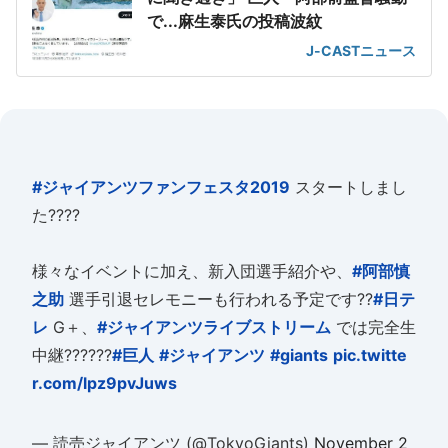
で...麻生泰氏の投稿波紋
J-CASTニュース
#ジャイアンツファンフェスタ2019
スタートしまし
た????
様々なイベントに加え、新入団選手紹介や、
#阿部慎
之助
選手引退セレモニーも行われる予定です??
#日テ
レ
G＋、
#ジャイアンツライブストリーム
では完全生
中継??????
#巨人
#ジャイアンツ
#giants
pic.twitte
r.com/lpz9pvJuws
— 読売ジャイアンツ (@TokyoGiants)
November 2