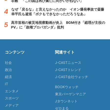
非難 「この国は再び滅亡に向かいかねない」
なぜ「戻るな」と言えなかったのか イオン爆発事故で斎藤
幸平氏も逡巡「ボクもできなかっただろうなあ」
高市首相の被災地視察動画が炎上 BGM付き「総理が主役の
PV」に「政権プロパガンダ」批判
コンテンツ
関連サイト
社会
J-CASTニュース
政治
J-CASTトレンド
経済
J-CAST会社ウォッチ
IT
BOOKウォッチ
エンタメ
東京バーゲンマニア
スポーツ
Jタウンネット
メディア
ゼロまる