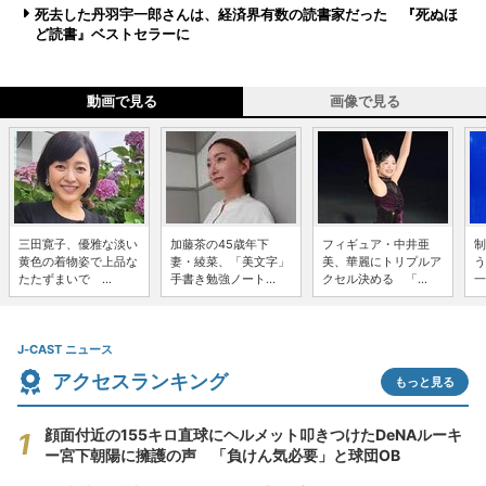
死去した丹羽宇一郎さんは、経済界有数の読書家だった 『死ぬほ
ど読書』ベストセラーに
動画で見る
画像で見る
三田寛子、優雅な淡い
加藤茶の45歳年下
フィギュア・中井亜
制
黄色の着物姿で上品な
妻・綾菜、「美文字」
美、華麗にトリプルア
う
たたずまいで ...
手書き勉強ノート...
クセル決める 「...
一
J-CAST ニュース
アクセスランキング
もっと見る
顔面付近の155キロ直球にヘルメット叩きつけたDeNAルーキ
ー宮下朝陽に擁護の声 「負けん気必要」と球団OB