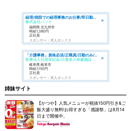
経理/病院での経理事務のお仕事/即日勤務可/車通勤可/経理/一般事務
＞
株式会社パソナ
福岡県 北九州市
時給1,380円
正社員
スポンサー：求人ボックス
「介護事務」資格必須/正職員/日勤のみ/介護老人保健施設
＞
医療法人社団幸紀会/介護老人保健施設 グリーンビラ安江
岐阜県 岐阜市
時給1,150円
正社員
スポンサー：求人ボックス
姉妹サイト
【かつや】人気メニューが税抜150円引き&ご
飯大盛り無料!お得すぎる「感謝祭」は8月14
日まで開催中。