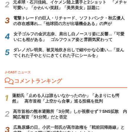
元卓球・石川佳純、イケメン陸上選手と2ショット 「メチャ
可愛い」「かわいい笑顔」「美男美女」話題に
電撃トレードの巨人・リチャード、ソフトバンク・秋広優人
の存在感薄れ...「他球団の方が出場機会ある」の声が
女子ゴルフの金沢志奈、肩出し白ノースリ姿に反響...「可愛
いにも程がある」 ゴルフウェア姿と雰囲気変わって
ダレノガレ明美、被災地炊き出しで細やかな心遣い...「並ん
でくれた子やとりにきてくれた子にシールを」
J-CAST ニュース
コメントランキング
蓮舫氏「止める人は誰もいなかったのか」「あまりにも愕
然」 高市首相「上空から合掌」巡る投稿を批判
高市首相の熊本避難所「3分間」しか視察せず？SNS拡散 内
閣広報官「51分間」だと否定
広島原爆の日、小沢一郎氏が高市政権を「戦前回帰路線」と