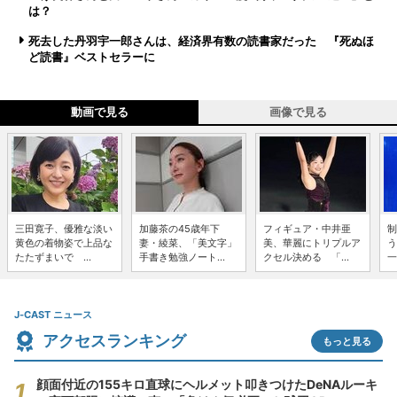
は？
死去した丹羽宇一郎さんは、経済界有数の読書家だった 『死ぬほ
ど読書』ベストセラーに
動画で見る
画像で見る
三田寛子、優雅な淡い
加藤茶の45歳年下
フィギュア・中井亜
制
黄色の着物姿で上品な
妻・綾菜、「美文字」
美、華麗にトリプルア
う
たたずまいで ...
手書き勉強ノート...
クセル決める 「...
一
J-CAST ニュース
アクセスランキング
もっと見る
顔面付近の155キロ直球にヘルメット叩きつけたDeNAルーキ