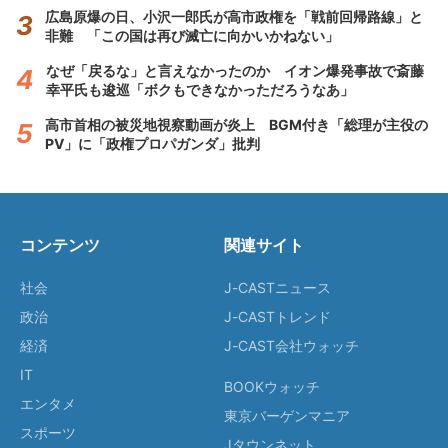
広島原爆の日、小沢一郎氏が高市政権を「戦前回帰路線」と
非難 「この国は再び滅亡に向かいかねない」
なぜ「戻るな」と言えなかったのか イオン爆発事故で斎藤
幸平氏も逡巡「ボクもできなかっただろうなあ」
高市首相の被災地視察動画が炎上 BGM付き「総理が主役の
PV」に「政権プロパガンダ」批判
コンテンツ
関連サイト
社会
J-CASTニュース
政治
J-CASTトレンド
経済
J-CAST会社ウォッチ
IT
BOOKウォッチ
エンタメ
東京バーゲンマニア
スポーツ
Jタウンネット