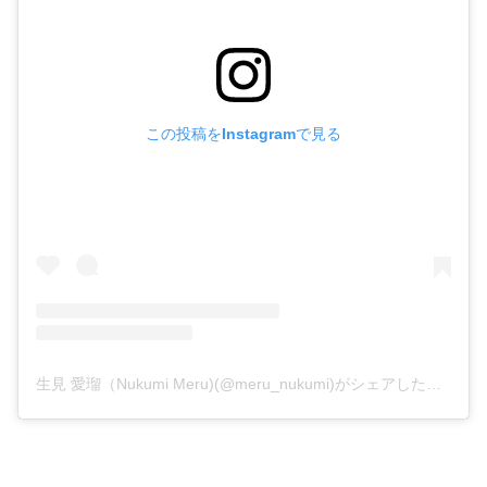
この投稿をInstagramで見る
生見 愛瑠（Nukumi Meru)(@meru_nukumi)がシェアした投稿