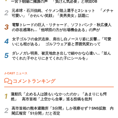
ー宮下朝陽に擁護の声 「負けん気必要」と球団OB
元卓球・石川佳純、イケメン陸上選手と2ショット 「メチャ
可愛い」「かわいい笑顔」「美男美女」話題に
電撃トレードの巨人・リチャード、ソフトバンク・秋広優人
の存在感薄れ...「他球団の方が出場機会ある」の声が
女子ゴルフの金沢志奈、肩出し白ノースリ姿に反響...「可愛
いにも程がある」 ゴルフウェア姿と雰囲気変わって
ダレノガレ明美、被災地炊き出しで細やかな心遣い...「並ん
でくれた子やとりにきてくれた子にシールを」
J-CAST ニュース
コメントランキング
蓮舫氏「止める人は誰もいなかったのか」「あまりにも愕
然」 高市首相「上空から合掌」巡る投稿を批判
高市首相の熊本避難所「3分間」しか視察せず？SNS拡散 内
閣広報官「51分間」だと否定