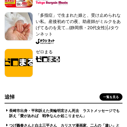
「多指症」で生まれた娘と、受け止められな
い私。産後初めての夜、助産師がミルクをあ
げてるのを見て...(静岡県・20代女性)|Jタウ
ンネット
ゼロまる
追悼
一覧を見る
長崎市出身・平和訴えた美輪明宏さん死去 ラストメッセージでも
訴え「愛があれば 戦争なんか起こりません」
つげ義春さんと白土三平さん カリスマ漫画家、二人の「違い」と