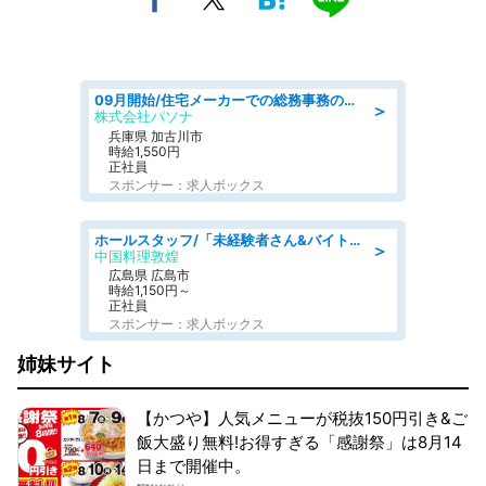
09月開始/住宅メーカーでの総務事務のお仕事/駅近/車通勤可/一般事務/人事労務
＞
株式会社パソナ
兵庫県 加古川市
時給1,550円
正社員
スポンサー：求人ボックス
ホールスタッフ/「未経験者さん&バイトデビューも大歓迎」残業ほぼなし×1日3時間〜勤務OK!フォロー体制も充実/広島県/広島市南区
＞
中国料理敦煌
広島県 広島市
時給1,150円～
正社員
スポンサー：求人ボックス
姉妹サイト
【かつや】人気メニューが税抜150円引き&ご
飯大盛り無料!お得すぎる「感謝祭」は8月14
日まで開催中。