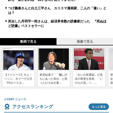
つげ義春さんと白土三平さん カリスマ漫画家、二人の「違い」と
は？
死去した丹羽宇一郎さんは、経済界有数の読書家だった 『死ぬほ
ど読書』ベストセラーに
動画で見る
画像で見る
【ドジャース】キム・
新党結成で「「騙し討
「れいわ新選組」が党
登
ヘソン、大リーグ公式
ちにあった気分」と怒
名の変更を発表、「い
女
「PSロースタ...
ったひろゆき妻...
のちの党」へ ...
発
J-CAST ニュース
アクセスランキング
もっと見る