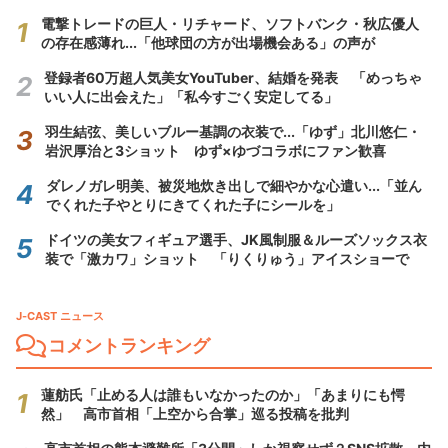
電撃トレードの巨人・リチャード、ソフトバンク・秋広優人
の存在感薄れ...「他球団の方が出場機会ある」の声が
登録者60万超人気美女YouTuber、結婚を発表 「めっちゃ
いい人に出会えた」「私今すごく安定してる」
羽生結弦、美しいブルー基調の衣装で...「ゆず」北川悠仁・
岩沢厚治と3ショット ゆず×ゆづコラボにファン歓喜
ダレノガレ明美、被災地炊き出しで細やかな心遣い...「並ん
でくれた子やとりにきてくれた子にシールを」
ドイツの美女フィギュア選手、JK風制服＆ルーズソックス衣
装で「激カワ」ショット 「りくりゅう」アイスショーで
J-CAST ニュース
コメントランキング
蓮舫氏「止める人は誰もいなかったのか」「あまりにも愕
然」 高市首相「上空から合掌」巡る投稿を批判