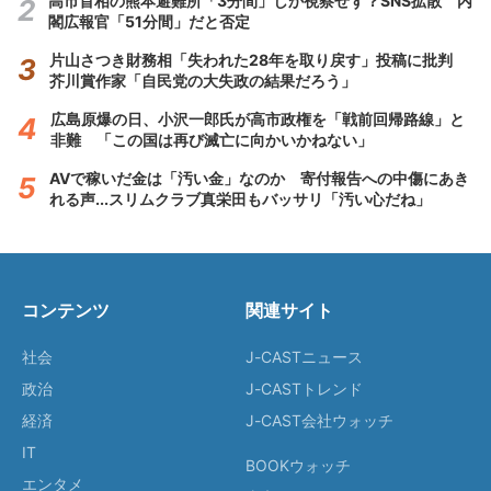
高市首相の熊本避難所「3分間」しか視察せず？SNS拡散 内
閣広報官「51分間」だと否定
片山さつき財務相「失われた28年を取り戻す」投稿に批判
芥川賞作家「自民党の大失政の結果だろう」
広島原爆の日、小沢一郎氏が高市政権を「戦前回帰路線」と
非難 「この国は再び滅亡に向かいかねない」
AVで稼いだ金は「汚い金」なのか 寄付報告への中傷にあき
れる声...スリムクラブ真栄田もバッサリ「汚い心だね」
コンテンツ
関連サイト
社会
J-CASTニュース
政治
J-CASTトレンド
経済
J-CAST会社ウォッチ
IT
BOOKウォッチ
エンタメ