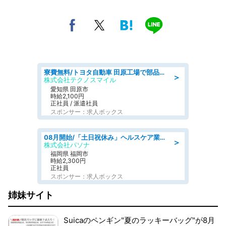
寮費無料/トヨタ自動車 田原工場で部品の組立製造/tutumi
＞
株式会社テクノスマイル
愛知県 田原市
時給2,100円
正社員 / 派遣社員
スポンサー：求人ボックス
08月開始/「土日祝休み」ヘルスケア業界の産業保健師/高時給/未経験OK/要資格:保健師、正看護師
＞
株式会社パソナ
福岡県 福岡市
時給2,300円
正社員
スポンサー：求人ボックス
姉妹サイト
Suicaのペンギン"夏のラッキーバッグ"が8月