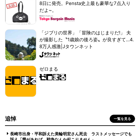
8日に発売。Pensta史上最も豪華な7点入り
だよ~。
「ジブリの世界」「冒険のはじまりだ!」 夫
が撮影した〝1歳娘の後ろ姿〟が良すぎて...4.
8万人感激|Jタウンネット
ゼロまる
追悼
一覧を見る
長崎市出身・平和訴えた美輪明宏さん死去 ラストメッセージでも
訴え「愛があれば 戦争なんか起こりません」