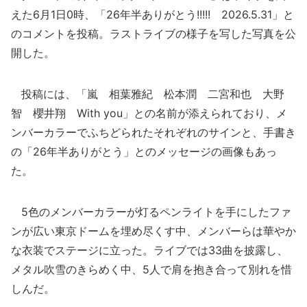
えた6月1日0時、「26年半ありがとう!!!!! 2026.5.31」と
のコメントを投稿。ラストライブの様子を写した写真を公
開した。
投稿には、「嵐 相葉雅紀 松本潤 二宮和也 大野
智 櫻井翔 With you」との名前が添えられており、メ
ンバーカラーでふちどられたそれぞれのサインと、手書き
の「26年半ありがとう」とのメッセージの画像もあっ
た。
5色のメンバーカラーが灯るペンライトを手にしたファ
ンが広い東京ドームを埋め尽くす中、メンバーらは華やか
な衣装でステージに立った。ライブでは33曲を披露し、
メタル吹雪のきらめく中、5人で肩を抱き合って別れを惜
しんだ。