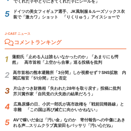
でくれた子やとりにきてくれた子にシールを」
ドイツの美女フィギュア選手、JK風制服＆ルーズソックス衣
装で「激カワ」ショット 「りくりゅう」アイスショーで
J-CAST ニュース
コメントランキング
蓮舫氏「止める人は誰もいなかったのか」「あまりにも愕
然」 高市首相「上空から合掌」巡る投稿を批判
高市首相の熊本避難所「3分間」しか視察せず？SNS拡散 内
閣広報官「51分間」だと否定
片山さつき財務相「失われた28年を取り戻す」投稿に批判
芥川賞作家「自民党の大失政の結果だろう」
広島原爆の日、小沢一郎氏が高市政権を「戦前回帰路線」と
非難 「この国は再び滅亡に向かいかねない」
AVで稼いだ金は「汚い金」なのか 寄付報告への中傷にあき
れる声...スリムクラブ真栄田もバッサリ「汚い心だね」