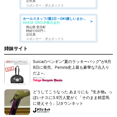
正社員
スポンサー：求人ボックス
ホールスタッフ/週2日～OK!嬉しいまかない付き/岡山県/浅口郡里庄町
＞
AKASE GROUP株式会社
岡山県 里庄町
時給1,100円～
正社員
スポンサー：求人ボックス
姉妹サイト
Suicaのペンギン"夏のラッキーバッグ"が8月
8日に発売。Pensta史上最も豪華な7点入り
だよ~。
どうしてこうなった あまりにも〝生き物〟っ
ぽいナスに3.9万人驚がく「そのまま精霊馬
に使えそう」|Jタウンネット