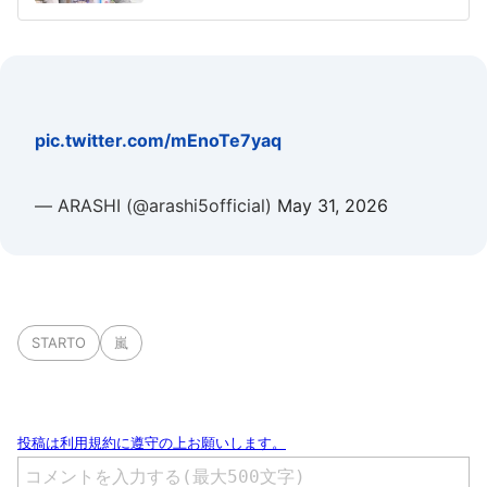
pic.twitter.com/mEnoTe7yaq
— ARASHI (@arashi5official)
May 31, 2026
STARTO
嵐