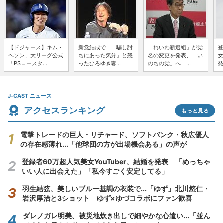
【ドジャース】キム・
新党結成で「「騙し討
「れいわ新選組」が党
登
ヘソン、大リーグ公式
ちにあった気分」と怒
名の変更を発表、「い
女
「PSロースタ...
ったひろゆき妻...
のちの党」へ ...
発
J-CAST ニュース
アクセスランキング
もっと見る
電撃トレードの巨人・リチャード、ソフトバンク・秋広優人
の存在感薄れ...「他球団の方が出場機会ある」の声が
登録者60万超人気美女YouTuber、結婚を発表 「めっちゃ
いい人に出会えた」「私今すごく安定してる」
羽生結弦、美しいブルー基調の衣装で...「ゆず」北川悠仁・
岩沢厚治と3ショット ゆず×ゆづコラボにファン歓喜
ダレノガレ明美、被災地炊き出しで細やかな心遣い...「並ん