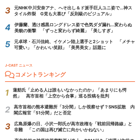
元NHK中川安奈アナ、へそ出し＆ド派手巨人ユニ姿で...神ス
タイル炸裂 G党も大喜び「反則級のビジュアル」
伊藤蘭、透け感黒ロングドレス姿で色気ダダ漏れ...変わらぬ
美貌の衝撃 「ずっと変わらず綺麗」「美しすぎ」
元卓球・石川佳純、イケメン陸上選手と2ショット 「メチャ
可愛い」「かわいい笑顔」「美男美女」話題に
J-CAST ニュース
コメントランキング
蓮舫氏「止める人は誰もいなかったのか」「あまりにも愕
然」 高市首相「上空から合掌」巡る投稿を批判
高市首相の熊本避難所「3分間」しか視察せず？SNS拡散 内
閣広報官「51分間」だと否定
広島原爆の日、小沢一郎氏が高市政権を「戦前回帰路線」と
非難 「この国は再び滅亡に向かいかねない」