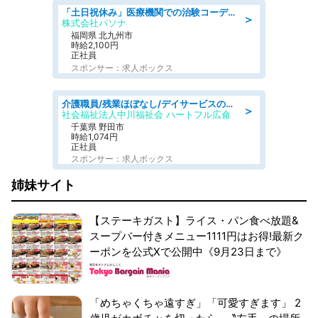
「土日祝休み」医療機関での治験コーディネーターのお仕事/看護師
＞
株式会社パソナ
福岡県 北九州市
時給2,100円
正社員
スポンサー：求人ボックス
介護職員/残業ほぼなし/デイサービスの介護士
＞
社会福祉法人中川福祉会 ハートフル広侖
千葉県 野田市
時給1,074円
正社員
スポンサー：求人ボックス
姉妹サイト
【ステーキガスト】ライス・パン食べ放題&
スープバー付きメニュー1111円はお得!最新ク
ーポンを公式Xで公開中《9月23日まで》
「めちゃくちゃ遠すぎ」「可愛すぎます」 2