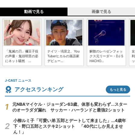
動画で見る
画像で見る
「鬼滅の刃」禰豆子役
ナイツ・塙宣之、You
解散のレペゼンフォッ
女
の声優・鬼頭明里の姿
Tuberヒカルの落語家
クス元リーダー・DJ S
利
にネット騒然 ...
デビュー...
HACHO...
ッ
J-CAST ニュース
アクセスランキング
もっと見る
元NBAマイケル・ジョーダン63歳、体形も変わらず...スター
のオーラダダ漏れ サッカー・ハーランドと最強2ショット
小柳ルミ子「可愛い弟 五郎とデートして来ました」...4歳年
下・野口五郎とステキ2ショット 「40代にしか見えませ
ん！」