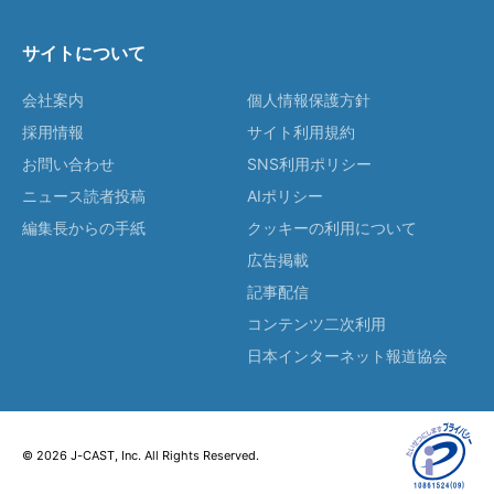
サイトについて
会社案内
個人情報保護方針
採用情報
サイト利用規約
お問い合わせ
SNS利用ポリシー
ニュース読者投稿
AIポリシー
編集長からの手紙
クッキーの利用について
広告掲載
記事配信
コンテンツ二次利用
日本インターネット報道協会
© 2026 J-CAST, Inc. All Rights Reserved.