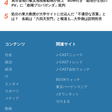
高市首相の被災地視察動画が炎上 BGM付き「総理が主役の
PV」に「政権プロパガンダ」批判
処分の東大教授が大学サイトに仕込んだ「不適切な言葉」と
は？ 各紙は「六四天安門」と報道も...大学側は説明拒否
コンテンツ
関連サイト
社会
J-CASTニュース
政治
J-CASTトレンド
経済
J-CAST会社ウォッチ
IT
BOOKウォッチ
エンタメ
東京バーゲンマニア
スポーツ
Jタウンネット
メディア
ゼロまる
動画