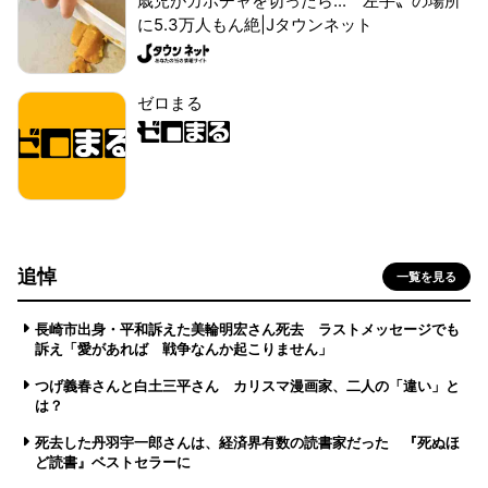
歳児がカボチャを切ったら...〝左手〟の場所
に5.3万人もん絶|Jタウンネット
ゼロまる
追悼
一覧を見る
長崎市出身・平和訴えた美輪明宏さん死去 ラストメッセージでも
訴え「愛があれば 戦争なんか起こりません」
つげ義春さんと白土三平さん カリスマ漫画家、二人の「違い」と
は？
死去した丹羽宇一郎さんは、経済界有数の読書家だった 『死ぬほ
ど読書』ベストセラーに