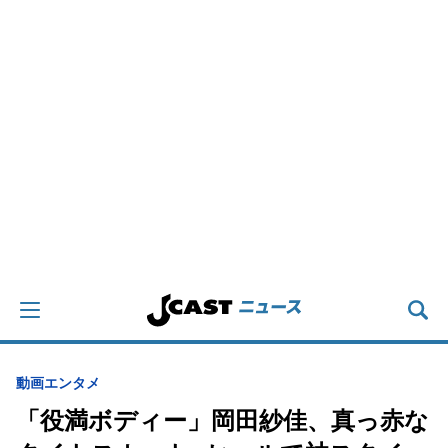
動画
エンタメ
「役満ボディー」岡田紗佳、真っ赤な