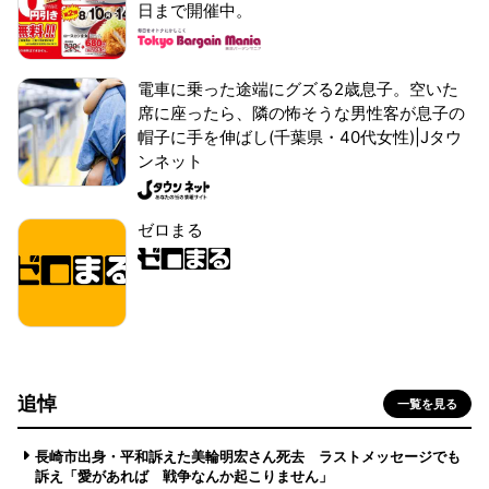
日まで開催中。
電車に乗った途端にグズる2歳息子。空いた
席に座ったら、隣の怖そうな男性客が息子の
帽子に手を伸ばし(千葉県・40代女性)|Jタウ
ンネット
ゼロまる
追悼
一覧を見る
長崎市出身・平和訴えた美輪明宏さん死去 ラストメッセージでも
訴え「愛があれば 戦争なんか起こりません」