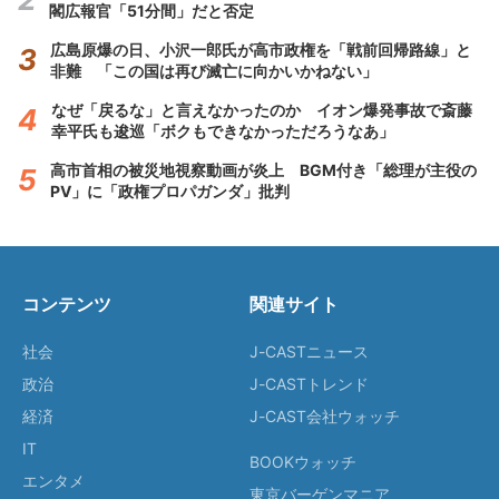
閣広報官「51分間」だと否定
広島原爆の日、小沢一郎氏が高市政権を「戦前回帰路線」と
非難 「この国は再び滅亡に向かいかねない」
なぜ「戻るな」と言えなかったのか イオン爆発事故で斎藤
幸平氏も逡巡「ボクもできなかっただろうなあ」
高市首相の被災地視察動画が炎上 BGM付き「総理が主役の
PV」に「政権プロパガンダ」批判
コンテンツ
関連サイト
社会
J-CASTニュース
政治
J-CASTトレンド
経済
J-CAST会社ウォッチ
IT
BOOKウォッチ
エンタメ
東京バーゲンマニア