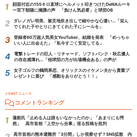
顔面付近の155キロ直球にヘルメット叩きつけたDeNAルーキ
ー宮下朝陽に擁護の声 「負けん気必要」と球団OB
ダレノガレ明美、被災地炊き出しで細やかな心遣い...「並ん
でくれた子やとりにきてくれた子にシールを」
登録者60万超人気美女YouTuber、結婚を発表 「めっちゃ
いい人に出会えた」「私今すごく安定してる」
電撃トレードの巨人・リチャード、ソフトバンク・秋広優人
の存在感薄れ...「他球団の方が出場機会ある」の声が
女子ゴルフの鶴岡果恋、オリックスのイケメン夫から貴重プ
レゼントに喜び 「感動をありがとう！！」
J-CAST ニュース
コメントランキング
蓮舫氏「止める人は誰もいなかったのか」「あまりにも愕
然」 高市首相「上空から合掌」巡る投稿を批判
高市首相の熊本避難所「3分間」しか視察せず？SNS拡散 内