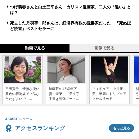
つげ義春さんと白土三平さん カリスマ漫画家、二人の「違い」と
は？
死去した丹羽宇一郎さんは、経済界有数の読書家だった 『死ぬほ
ど読書』ベストセラーに
動画で見る
画像で見る
三田寛子、優雅な淡い
加藤茶の45歳年下
フィギュア・中井亜
制
黄色の着物姿で上品な
妻・綾菜、「美文字」
美、華麗にトリプルア
う
たたずまいで ...
手書き勉強ノート...
クセル決める 「...
一
J-CAST ニュース
アクセスランキング
もっと見る