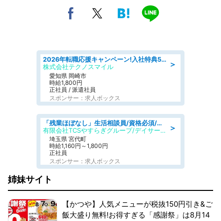
2026年転職応援キャンペーン!入社特典58万円/デンソーで働こう!自動車工場で小型部品の検査業務 denso aichi
＞
株式会社テクノスマイル
愛知県 岡崎市
時給1,800円
正社員 / 派遣社員
スポンサー：求人ボックス
「残業ほぼなし」生活相談員/資格必須/正職員/日勤のみ/デイサービス
＞
有限会社TCSやすらぎグループ/デイサービスやすらぎ
埼玉県 宮代町
時給1,160円～1,800円
正社員
スポンサー：求人ボックス
姉妹サイト
【かつや】人気メニューが税抜150円引き&ご
飯大盛り無料!お得すぎる「感謝祭」は8月14