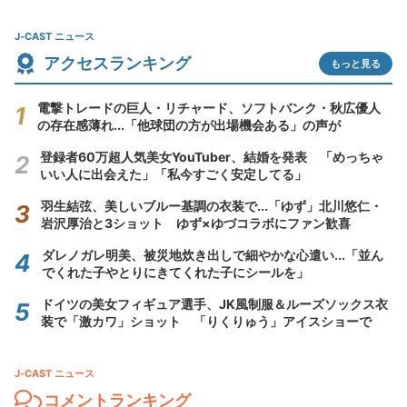
J-CAST ニュース
アクセスランキング
もっと見る
電撃トレードの巨人・リチャード、ソフトバンク・秋広優人
の存在感薄れ...「他球団の方が出場機会ある」の声が
登録者60万超人気美女YouTuber、結婚を発表 「めっちゃ
いい人に出会えた」「私今すごく安定してる」
羽生結弦、美しいブルー基調の衣装で...「ゆず」北川悠仁・
岩沢厚治と3ショット ゆず×ゆづコラボにファン歓喜
ダレノガレ明美、被災地炊き出しで細やかな心遣い...「並ん
でくれた子やとりにきてくれた子にシールを」
ドイツの美女フィギュア選手、JK風制服＆ルーズソックス衣
装で「激カワ」ショット 「りくりゅう」アイスショーで
J-CAST ニュース
コメントランキング