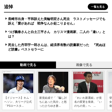
追悼
一覧を見る
長崎市出身・平和訴えた美輪明宏さん死去 ラストメッセージでも
訴え「愛があれば 戦争なんか起こりません」
つげ義春さんと白土三平さん カリスマ漫画家、二人の「違い」と
は？
死去した丹羽宇一郎さんは、経済界有数の読書家だった 『死ぬほ
ど読書』ベストセラーに
動画で見る
画像で見る
【ドジャース】キム・
新党結成で「「騙し討
「れいわ新選組」が党
登
ヘソン、大リーグ公式
ちにあった気分」と怒
名の変更を発表、「い
女
「PSロースタ...
ったひろゆき妻...
のちの党」へ ...
発