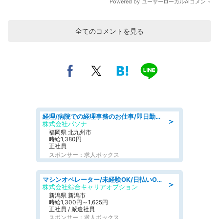
全てのコメントを見る
経理/病院での経理事務のお仕事/即日勤務可/車通勤可/経理/一般事務
＞
株式会社パソナ
福岡県 北九州市
時給1,380円
正社員
スポンサー：求人ボックス
マシンオペレーター/未経験OK/日払いOK/寮費無料/交替制/20・30・40代活躍中
＞
株式会社綜合キャリアオプション
新潟県 新潟市
時給1,300円～1,625円
正社員 / 派遣社員
スポンサー：求人ボックス