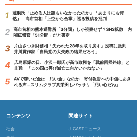
蓮舫氏「止める人は誰もいなかったのか」「あまりにも愕
然」 高市首相「上空から合掌」巡る投稿を批判
高市首相の熊本避難所「3分間」しか視察せず？SNS拡散 内
閣広報官「51分間」だと否定
片山さつき財務相「失われた28年を取り戻す」投稿に批判
芥川賞作家「自民党の大失政の結果だろう」
広島原爆の日、小沢一郎氏が高市政権を「戦前回帰路線」と
非難 「この国は再び滅亡に向かいかねない」
AVで稼いだ金は「汚い金」なのか 寄付報告への中傷にあき
れる声...スリムクラブ真栄田もバッサリ「汚い心だね」
コンテンツ
関連サイト
社会
J-CASTニュース