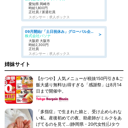
愛知県 岡崎市
時給1,800円
正社員 / 派遣社員
スポンサー：求人ボックス
09月開始/「土日祝休み」グローバル企業での産業保健のお仕事/保健師/高時給/残業なし/服装自由
＞
株式会社パソナ
大阪府 大阪市
時給2,300円
正社員
スポンサー：求人ボックス
姉妹サイト
【かつや】人気メニューが税抜150円引き&ご
飯大盛り無料!お得すぎる「感謝祭」は8月14
日まで開催中。
「多指症」で生まれた娘と、受け止められな
い私。産後初めての夜、助産師がミルクをあ
げてるのを見て...(静岡県・20代女性)|Jタウ