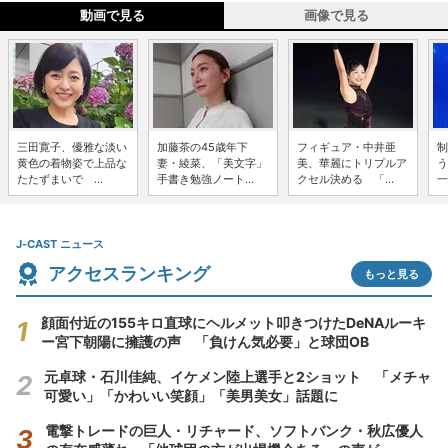
動画で見る
画像で見る
三田寛子、優雅な淡い
加藤茶の45歳年下
フィギュア・中井亜
制
黄色の着物姿で上品な
妻・綾菜、「美文字」
美、華麗にトリプルア
う
たたずまいで ...
手書き勉強ノート...
クセル決める 「...
一
J-CAST ニュース
アクセスランキング
もっと見る
顔面付近の155キロ直球にヘルメット叩きつけたDeNAルーキ
ー宮下朝陽に擁護の声 「負けん気必要」と球団OB
元卓球・石川佳純、イケメン陸上選手と2ショット 「メチャ
可愛い」「かわいい笑顔」「美男美女」話題に
電撃トレードの巨人・リチャード、ソフトバンク・秋広優人