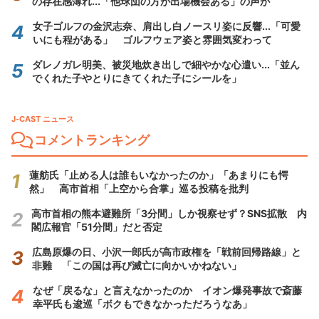
の存在感薄れ...「他球団の方が出場機会ある」の声が
女子ゴルフの金沢志奈、肩出し白ノースリ姿に反響...「可愛
いにも程がある」 ゴルフウェア姿と雰囲気変わって
ダレノガレ明美、被災地炊き出しで細やかな心遣い...「並ん
でくれた子やとりにきてくれた子にシールを」
J-CAST ニュース
コメントランキング
蓮舫氏「止める人は誰もいなかったのか」「あまりにも愕
然」 高市首相「上空から合掌」巡る投稿を批判
高市首相の熊本避難所「3分間」しか視察せず？SNS拡散 内
閣広報官「51分間」だと否定
広島原爆の日、小沢一郎氏が高市政権を「戦前回帰路線」と
非難 「この国は再び滅亡に向かいかねない」
なぜ「戻るな」と言えなかったのか イオン爆発事故で斎藤
幸平氏も逡巡「ボクもできなかっただろうなあ」