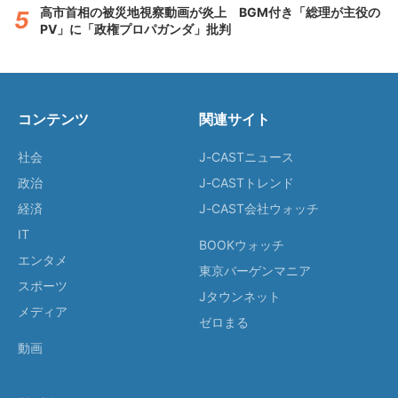
高市首相の被災地視察動画が炎上 BGM付き「総理が主役の
PV」に「政権プロパガンダ」批判
コンテンツ
関連サイト
社会
J-CASTニュース
政治
J-CASTトレンド
経済
J-CAST会社ウォッチ
IT
BOOKウォッチ
エンタメ
東京バーゲンマニア
スポーツ
Jタウンネット
メディア
ゼロまる
動画