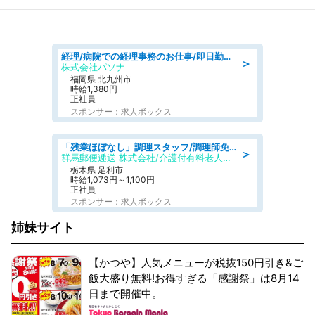
経理/病院での経理事務のお仕事/即日勤務可/車通勤可/経理/一般事務
＞
株式会社パソナ
福岡県 北九州市
時給1,380円
正社員
スポンサー：求人ボックス
「残業ほぼなし」調理スタッフ/調理師免許必須/正職員/日勤のみ/介護付き有料老人ホーム/社会保障完備
＞
群馬郵便逓送 株式会社/介護付有料老人ホーム ふる里
栃木県 足利市
時給1,073円～1,100円
正社員
スポンサー：求人ボックス
姉妹サイト
【かつや】人気メニューが税抜150円引き&ご
飯大盛り無料!お得すぎる「感謝祭」は8月14
日まで開催中。