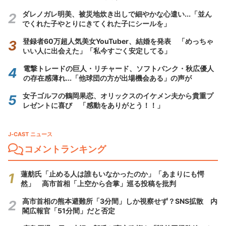
ダレノガレ明美、被災地炊き出しで細やかな心遣い...「並ん
でくれた子やとりにきてくれた子にシールを」
登録者60万超人気美女YouTuber、結婚を発表 「めっちゃ
いい人に出会えた」「私今すごく安定してる」
電撃トレードの巨人・リチャード、ソフトバンク・秋広優人
の存在感薄れ...「他球団の方が出場機会ある」の声が
女子ゴルフの鶴岡果恋、オリックスのイケメン夫から貴重プ
レゼントに喜び 「感動をありがとう！！」
J-CAST ニュース
コメントランキング
蓮舫氏「止める人は誰もいなかったのか」「あまりにも愕
然」 高市首相「上空から合掌」巡る投稿を批判
高市首相の熊本避難所「3分間」しか視察せず？SNS拡散 内
閣広報官「51分間」だと否定