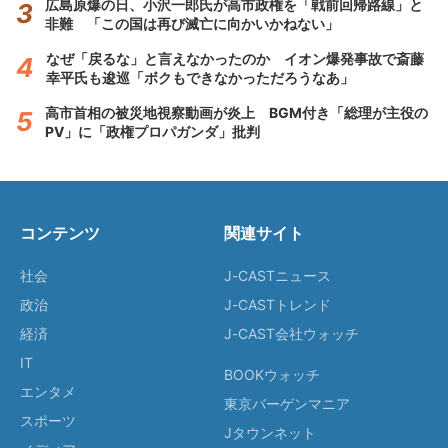
広島原爆の日、小沢一郎氏が高市政権を「戦前回帰路線」と
非難 「この国は再び滅亡に向かいかねない」
なぜ「戻るな」と言えなかったのか イオン爆発事故で斎藤
幸平氏も逡巡「ボクもできなかっただろうなあ」
高市首相の被災地視察動画が炎上 BGM付き「総理が主役の
PV」に「政権プロパガンダ」批判
コンテンツ
関連サイト
社会
J-CASTニュース
政治
J-CASTトレンド
経済
J-CAST会社ウォッチ
IT
BOOKウォッチ
エンタメ
東京バーゲンマニア
スポーツ
Jタウンネット