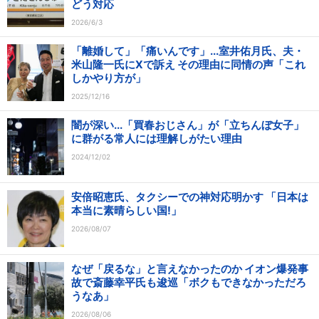
どう対応
2026/6/3
「離婚して」「痛いんです」...室井佑月氏、夫・
米山隆一氏にXで訴え その理由に同情の声「これ
しかやり方が」
2025/12/16
闇が深い...「買春おじさん」が「立ちんぼ女子」
に群がる常人には理解しがたい理由
2024/12/02
安倍昭恵氏、タクシーでの神対応明かす 「日本は
本当に素晴らしい国!」
2026/08/07
なぜ「戻るな」と言えなかったのか イオン爆発事
故で斎藤幸平氏も逡巡「ボクもできなかっただろ
うなあ」
2026/08/06