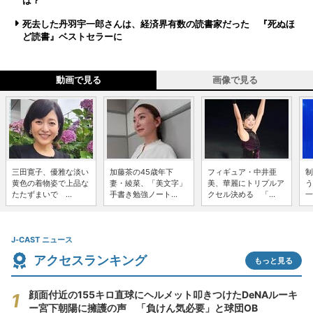
は？
死去した丹羽宇一郎さんは、経済界有数の読書家だった 『死ぬほ
ど読書』ベストセラーに
動画で見る
画像で見る
三田寛子、優雅な淡い
加藤茶の45歳年下
フィギュア・中井亜
制
黄色の着物姿で上品な
妻・綾菜、「美文字」
美、華麗にトリプルア
う
たたずまいで ...
手書き勉強ノート...
クセル決める 「...
一
J-CAST ニュース
アクセスランキング
もっと見る
顔面付近の155キロ直球にヘルメット叩きつけたDeNAルーキ
ー宮下朝陽に擁護の声 「負けん気必要」と球団OB