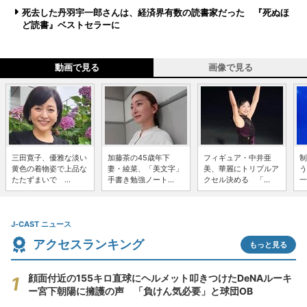
死去した丹羽宇一郎さんは、経済界有数の読書家だった 『死ぬほ
ど読書』ベストセラーに
動画で見る
画像で見る
三田寛子、優雅な淡い
加藤茶の45歳年下
フィギュア・中井亜
制
黄色の着物姿で上品な
妻・綾菜、「美文字」
美、華麗にトリプルア
う
たたずまいで ...
手書き勉強ノート...
クセル決める 「...
一
J-CAST ニュース
アクセスランキング
もっと見る
顔面付近の155キロ直球にヘルメット叩きつけたDeNAルーキ
ー宮下朝陽に擁護の声 「負けん気必要」と球団OB