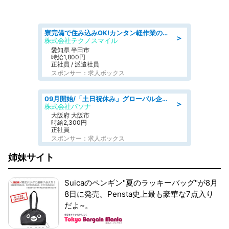
寮完備で住み込みOK!カンタン軽作業のお仕事 denso aichi
＞
株式会社テクノスマイル
愛知県 半田市
時給1,800円
正社員 / 派遣社員
スポンサー：求人ボックス
09月開始/「土日祝休み」グローバル企業での産業保健のお仕事/保健師/高時給/残業なし/服装自由
＞
株式会社パソナ
大阪府 大阪市
時給2,300円
正社員
スポンサー：求人ボックス
姉妹サイト
Suicaのペンギン"夏のラッキーバッグ"が8月
8日に発売。Pensta史上最も豪華な7点入り
だよ~。