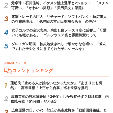
元卓球・石川佳純、イケメン陸上選手と2ショット 「メチャ
可愛い」「かわいい笑顔」「美男美女」話題に
電撃トレードの巨人・リチャード、ソフトバンク・秋広優人
の存在感薄れ...「他球団の方が出場機会ある」の声が
女子ゴルフの金沢志奈、肩出し白ノースリ姿に反響...「可愛
いにも程がある」 ゴルフウェア姿と雰囲気変わって
ダレノガレ明美、被災地炊き出しで細やかな心遣い...「並ん
でくれた子やとりにきてくれた子にシールを」
J-CAST ニュース
コメントランキング
蓮舫氏「止める人は誰もいなかったのか」「あまりにも愕
然」 高市首相「上空から合掌」巡る投稿を批判
高市首相の熊本避難所「3分間」しか視察せず？SNS拡散 内
閣広報官「51分間」だと否定
広島原爆の日、小沢一郎氏が高市政権を「戦前回帰路線」と