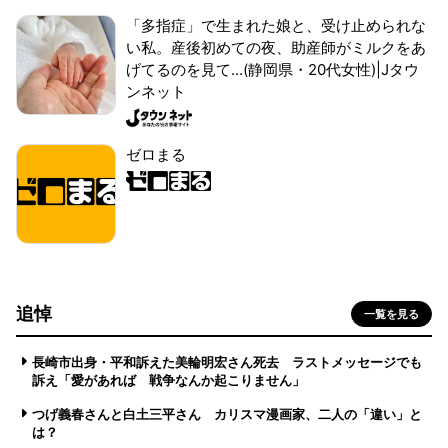
「多指症」で生まれた娘と、受け止められな
い私。産後初めての夜、助産師がミルクをあ
げてるのを見て...(静岡県・20代女性)|Jタウ
ンネット
ゼロまる
追悼
一覧を見る
長崎市出身・平和訴えた美輪明宏さん死去 ラストメッセージでも
訴え「愛があれば 戦争なんか起こりません」
つげ義春さんと白土三平さん カリスマ漫画家、二人の「違い」と
は？