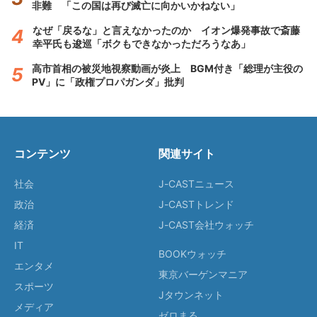
非難 「この国は再び滅亡に向かいかねない」
なぜ「戻るな」と言えなかったのか イオン爆発事故で斎藤
幸平氏も逡巡「ボクもできなかっただろうなあ」
高市首相の被災地視察動画が炎上 BGM付き「総理が主役の
PV」に「政権プロパガンダ」批判
コンテンツ
関連サイト
社会
J-CASTニュース
政治
J-CASTトレンド
経済
J-CAST会社ウォッチ
IT
BOOKウォッチ
エンタメ
東京バーゲンマニア
スポーツ
Jタウンネット
メディア
ゼロまる