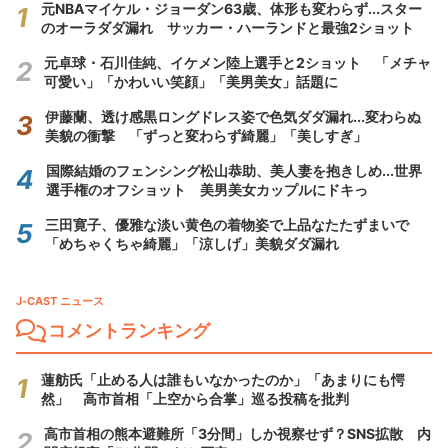
元NBAマイケル・ジョーダン63歳、体形も変わらず...スター
のオーラダダ漏れ サッカー・ハーランドと最強2ショット
元卓球・石川佳純、イケメン陸上選手と2ショット 「メチャ
可愛い」「かわいい笑顔」「美男美女」話題に
伊藤蘭、透け感黒ロングドレス姿で色気ダダ漏れ...変わらぬ
美貌の衝撃 「ずっと変わらず綺麗」「美しすぎ」
国際結婚のフェンシング松山恭助、美人妻を抱きしめ...世界
選手権のオフショット 美男美女カップルにドキっ
三田寛子、優雅な淡い黄色の着物姿で上品なたたずまいで
「めちゃくちゃ綺麗」「涼しげ」美貌ダダ漏れ
J-CAST ニュース
コメントランキング
蓮舫氏「止める人は誰もいなかったのか」「あまりにも愕
然」 高市首相「上空から合掌」巡る投稿を批判
高市首相の熊本避難所「3分間」しか視察せず？SNS拡散 内