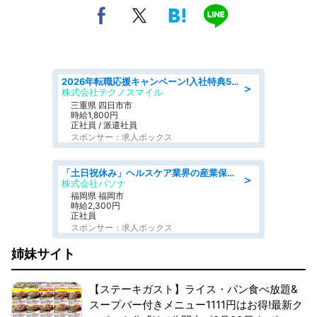
2026年転職応援キャンペーン!入社特典58万円/デンソーで働こう!自動車工場で小型部品の検査業務 denso aichi
＞
株式会社テクノスマイル
三重県 四日市市
時給1,800円
正社員 / 派遣社員
スポンサー：求人ボックス
「土日祝休み」ヘルスケア業界の産業保健師/高時給/未経験OK/要資格:保健師、正看護師
＞
株式会社パソナ
福岡県 福岡市
時給2,300円
正社員
スポンサー：求人ボックス
姉妹サイト
【ステーキガスト】ライス・パン食べ放題&
スープバー付きメニュー1111円はお得!最新ク