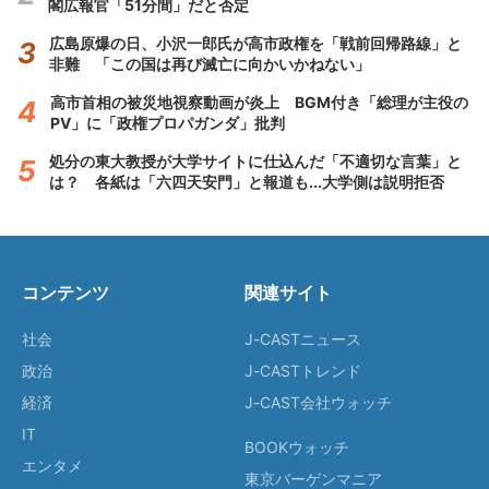
閣広報官「51分間」だと否定
広島原爆の日、小沢一郎氏が高市政権を「戦前回帰路線」と
非難 「この国は再び滅亡に向かいかねない」
高市首相の被災地視察動画が炎上 BGM付き「総理が主役の
PV」に「政権プロパガンダ」批判
処分の東大教授が大学サイトに仕込んだ「不適切な言葉」と
は？ 各紙は「六四天安門」と報道も...大学側は説明拒否
コンテンツ
関連サイト
社会
J-CASTニュース
政治
J-CASTトレンド
経済
J-CAST会社ウォッチ
IT
BOOKウォッチ
エンタメ
東京バーゲンマニア