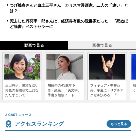
つげ義春さんと白土三平さん カリスマ漫画家、二人の「違い」と
は？
死去した丹羽宇一郎さんは、経済界有数の読書家だった 『死ぬほ
ど読書』ベストセラーに
動画で見る
画像で見る
三田寛子、優雅な淡い
加藤茶の45歳年下
フィギュア・中井亜
制
黄色の着物姿で上品な
妻・綾菜、「美文字」
美、華麗にトリプルア
う
たたずまいで ...
手書き勉強ノート...
クセル決める 「...
一
J-CAST ニュース
アクセスランキング
もっと見る