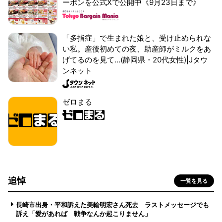
ーポンを公式Xで公開中《9月23日まで》
「多指症」で生まれた娘と、受け止められな
い私。産後初めての夜、助産師がミルクをあ
げてるのを見て...(静岡県・20代女性)|Jタウ
ンネット
ゼロまる
追悼
一覧を見る
長崎市出身・平和訴えた美輪明宏さん死去 ラストメッセージでも
訴え「愛があれば 戦争なんか起こりません」