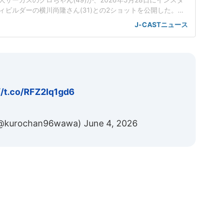
ィビルダーの横川尚隆さん(31)との2ショットを公開した。
、カポエイラとかやってますよ」クロちゃんと横川さんはこ
J-CASTニュース
ニンゲン観察バラエティモニタリング」(TBS系)に登場。鏡優
スリングの五輪金メダリストたちが変装し、レスリング体験と称し
//t.co/RFZ2Iq1gd6
urochan96wawa)
June 4, 2026