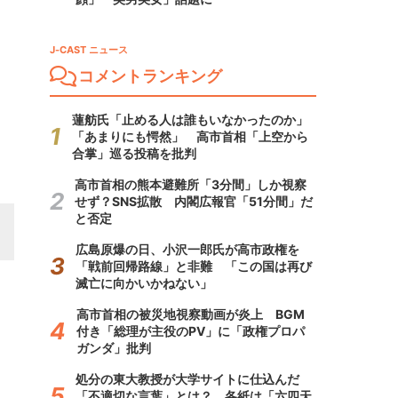
J-CAST ニュース
コメントランキング
蓮舫氏「止める人は誰もいなかったのか」
「あまりにも愕然」 高市首相「上空から
合掌」巡る投稿を批判
高市首相の熊本避難所「3分間」しか視察
せず？SNS拡散 内閣広報官「51分間」だ
と否定
広島原爆の日、小沢一郎氏が高市政権を
「戦前回帰路線」と非難 「この国は再び
滅亡に向かいかねない」
高市首相の被災地視察動画が炎上 BGM
付き「総理が主役のPV」に「政権プロパ
ガンダ」批判
処分の東大教授が大学サイトに仕込んだ
「不適切な言葉」とは？ 各紙は「六四天