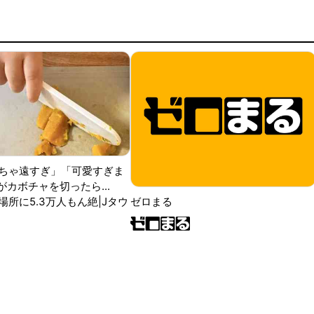
ちゃ遠すぎ」「可愛すぎま
がカボチャを切ったら...
場所に5.3万人もん絶|Jタウ
ゼロまる