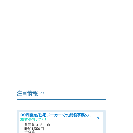
注目情報
PR
09月開始/住宅メーカーでの総務事務のお仕事/駅近/車通勤可/一般事務/人事労務
＞
株式会社パソナ
兵庫県 加古川市
時給1,550円
正社員