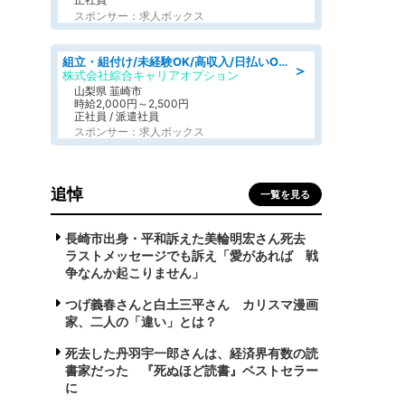
スポンサー：求人ボックス
組立・組付け/未経験OK/高収入/日払いOK/寮費無料/日勤
＞
株式会社綜合キャリアオプション
山梨県 韮崎市
時給2,000円～2,500円
正社員 / 派遣社員
スポンサー：求人ボックス
追悼
一覧を見る
長崎市出身・平和訴えた美輪明宏さん死去
ラストメッセージでも訴え「愛があれば 戦
争なんか起こりません」
つげ義春さんと白土三平さん カリスマ漫画
家、二人の「違い」とは？
死去した丹羽宇一郎さんは、経済界有数の読
書家だった 『死ぬほど読書』ベストセラー
に