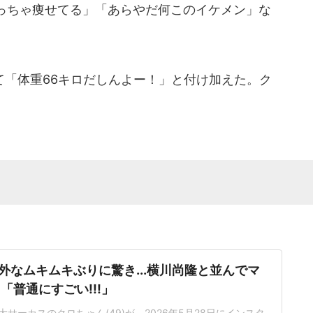
っちゃ痩せてる」「あらやだ何このイケメン」な
「体重66キロだしんよー！」と付け加えた。ク
。
外なムキムキぶりに驚き...横川尚隆と並んでマ
「普通にすごい!!!」
サーカスのクロちゃん(49)が、2026年5月28日にインスタ