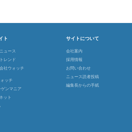
イト
サイトについて
Tニュース
会社案内
Tトレンド
採用情報
ST会社ウォッチ
お問い合わせ
ニュース読者投稿
ウォッチ
編集長からの手紙
ーゲンマニア
ネット
る