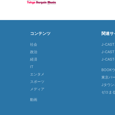
コンテンツ
関連サ
社会
J-CAS
政治
J-CAS
経済
J-CA
IT
BOOK
エンタメ
東京バ
スポーツ
Jタウン
メディア
ゼロま
動画