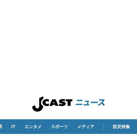
済
IT
エンタメ
スポーツ
メディア
防災特集