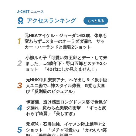
J-CAST ニュース
アクセスランキング
もっと見る
元NBAマイケル・ジョーダン63歳、体形も
変わらず...スターのオーラダダ漏れ サッ
カー・ハーランドと最強2ショット
小柳ルミ子「可愛い弟 五郎とデートして来
ました」...4歳年下・野口五郎とステキ2シ
ョット 「40代にしか見えません！」
元NHK中川安奈アナ、へそ出し＆ド派手巨
人ユニ姿で...神スタイル炸裂 G党も大喜
び「反則級のビジュアル」
伊藤蘭、透け感黒ロングドレス姿で色気ダ
ダ漏れ...変わらぬ美貌の衝撃 「ずっと変
わらず綺麗」「美しすぎ」
元卓球・石川佳純、イケメン陸上選手と2
ショット 「メチャ可愛い」「かわいい笑
顔」「美男美女」話題に