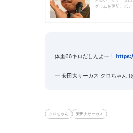
グラムを更新。ボデ
「ブラジルの格闘技
の日、テレビ番組「
翔選手(24)らレ
て「筋肉自慢の
体重66キロだしんよー！
https:
— 安田大サーカス クロちゃん (@k
クロちゃん
安田大サーカス