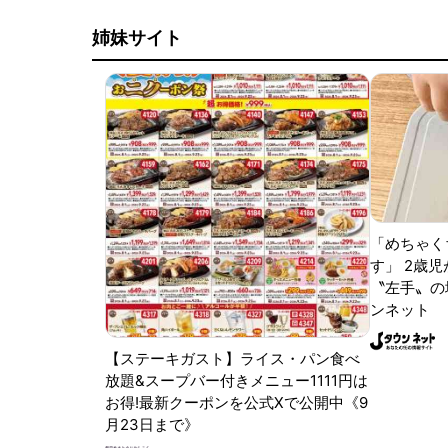
姉妹サイト
「めちゃく
す」 2歳児
〝左手〟の
ンネット
【ステーキガスト】ライス・パン食べ
放題&スープバー付きメニュー1111円は
お得!最新クーポンを公式Xで公開中《9
月23日まで》