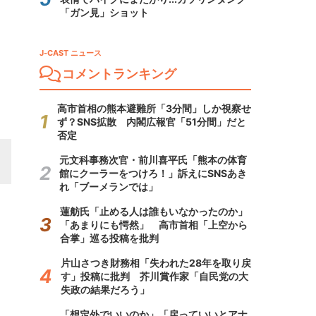
「ガン見」ショット
J-CAST ニュース
コメントランキング
高市首相の熊本避難所「3分間」しか視察せ
ず？SNS拡散 内閣広報官「51分間」だと
否定
元文科事務次官・前川喜平氏「熊本の体育
館にクーラーをつけろ！」訴えにSNSあき
れ「ブーメランでは」
蓮舫氏「止める人は誰もいなかったのか」
「あまりにも愕然」 高市首相「上空から
合掌」巡る投稿を批判
片山さつき財務相「失われた28年を取り戻
す」投稿に批判 芥川賞作家「自民党の大
失政の結果だろう」
「想定外でいいのか」「戻っていいとアナ