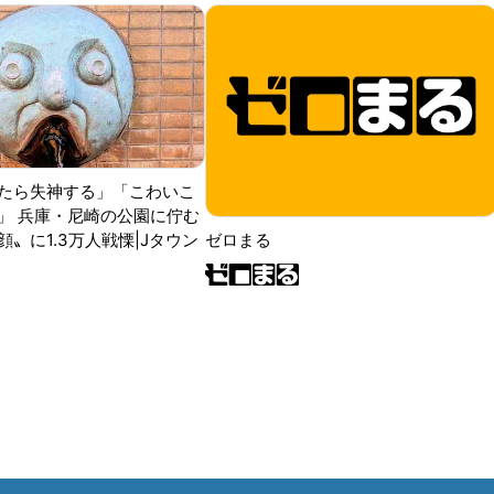
たら失神する」「こわいこ
」 兵庫・尼崎の公園に佇む
〟に1.3万人戦慄|Jタウン
ゼロまる