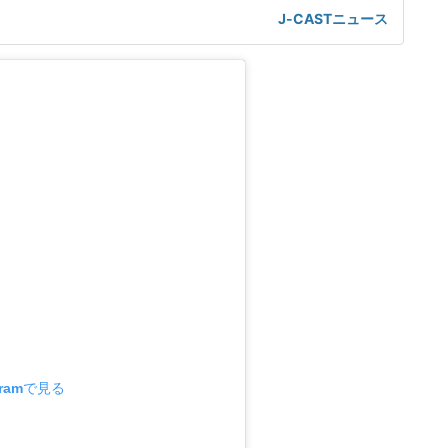
ホール・メインホールでの公演も、温かいスタンディングオ
J-CASTニュース
、無事に終えることができました」と報告し、黒いロングド
プショット、ステージで歌唱する動画などを投稿した。コン
「会場ごとに
gramで見る