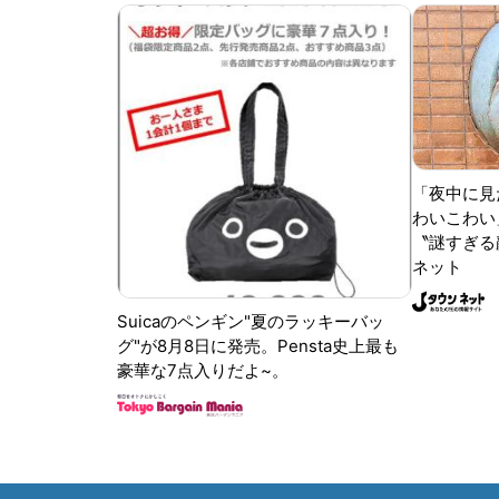
「夜中に見
わいこわい
〝謎すぎる顔
ネット
Suicaのペンギン"夏のラッキーバッ
グ"が8月8日に発売。Pensta史上最も
豪華な7点入りだよ~。