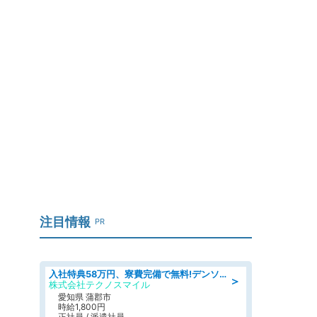
注目情報
PR
入社特典58万円、寮費完備で無料!デンソーで働こう!自動車工場で小型部品の検査業務 denso aichi
＞
株式会社テクノスマイル
愛知県 蒲郡市
時給1,800円
正社員 / 派遣社員