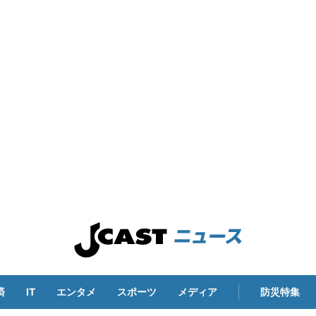
済
IT
エンタメ
スポーツ
メディア
防災特集