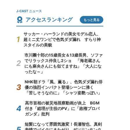
J-CAST ニュース
アクセスランキング
もっと見る
サッカー・ハーランドの美女モデル恋人、
超ミニ丈ワンピで色気ダダ漏れ すらり神
スタイルの美貌
市川團十郎の15歳長女＆13歳長男、ソファ
でリラックス仲良し2ショ 「海老蔵さん
にも麻央さんにも似てますね」「大人にな
ったな～」
NHK朝ドラ「風、薫る」、色気ダダ漏れ俳
優の強烈インパクト登場シーンに沸く
「苦しそうなのに」「シャツ姿艶っぽい」
高市首相の被災地視察動画が炎上 BGM
付き「総理が主役のPV」に「政権プロパ
ガンダ」批判
短髪になって雰囲気激変！長瀬智也、真剣
表情でバイクにまたがり...ガソリンタンク