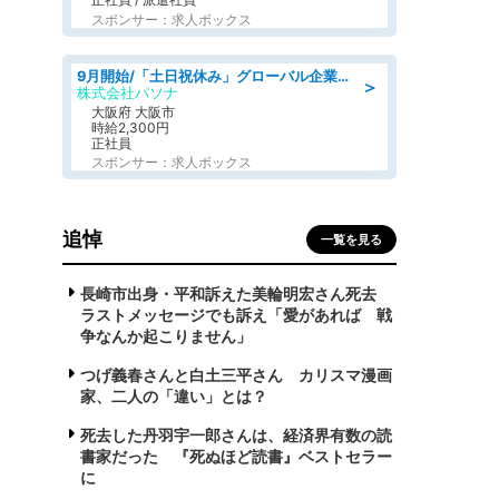
スポンサー：求人ボックス
9月開始/「土日祝休み」グローバル企業での産業保健のお仕事/保健師/高時給/残業なし/服装自由
＞
株式会社パソナ
大阪府 大阪市
時給2,300円
正社員
スポンサー：求人ボックス
追悼
一覧を見る
長崎市出身・平和訴えた美輪明宏さん死去
ラストメッセージでも訴え「愛があれば 戦
争なんか起こりません」
つげ義春さんと白土三平さん カリスマ漫画
家、二人の「違い」とは？
死去した丹羽宇一郎さんは、経済界有数の読
書家だった 『死ぬほど読書』ベストセラー
に