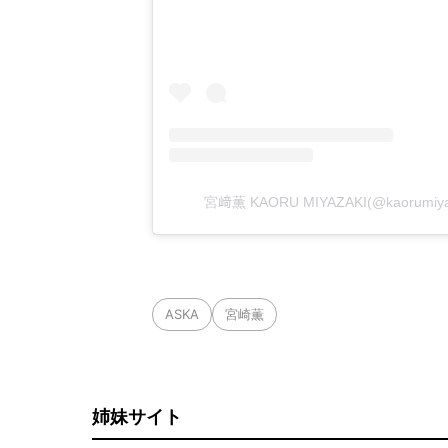
宮﨑薫 KAORU MIYAZAKI(@kaorumiy
ASKA
宮崎薫
姉妹サイト