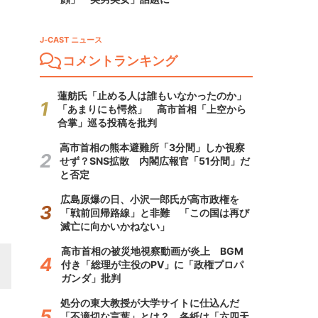
J-CAST ニュース
コメントランキング
蓮舫氏「止める人は誰もいなかったのか」
「あまりにも愕然」 高市首相「上空から
合掌」巡る投稿を批判
高市首相の熊本避難所「3分間」しか視察
せず？SNS拡散 内閣広報官「51分間」だ
と否定
広島原爆の日、小沢一郎氏が高市政権を
「戦前回帰路線」と非難 「この国は再び
滅亡に向かいかねない」
高市首相の被災地視察動画が炎上 BGM
付き「総理が主役のPV」に「政権プロパ
ガンダ」批判
処分の東大教授が大学サイトに仕込んだ
「不適切な言葉」とは？ 各紙は「六四天