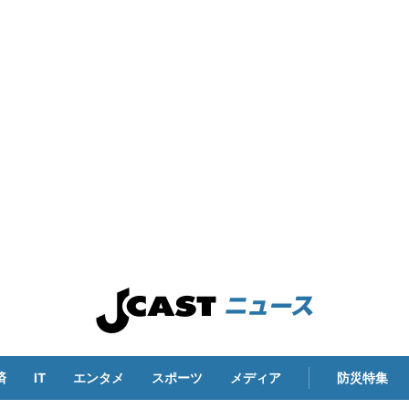
済
IT
エンタメ
スポーツ
メディア
防災特集