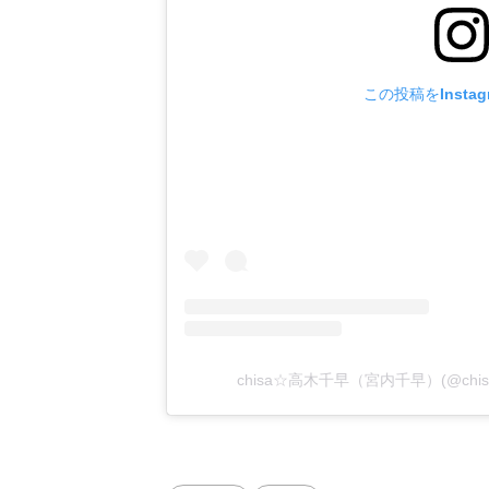
この投稿をInsta
chisa☆高木千早（宮内千早）(@chi