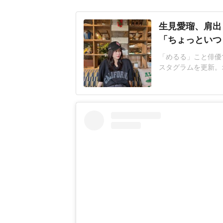
生見愛瑠、肩出
「ちょっといつ
「めるる」こと俳優で
スタグラムを更新。
てます」生見さんは
ってます」といい、
ムに投稿された写真
メラを見つめて微笑