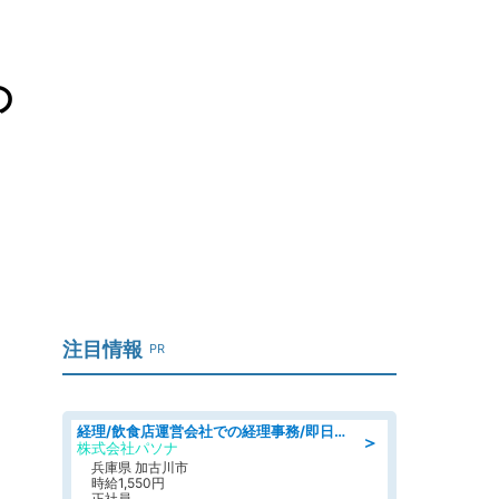
の
注目情報
PR
経理/飲食店運営会社での経理事務/即日勤務可/車通勤可/経理/一般事務
＞
株式会社パソナ
兵庫県 加古川市
時給1,550円
正社員