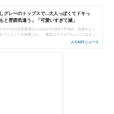
しグレーのトップスで...大人っぽくてドキっ
もと雰囲気違う」「可愛いすぎて滅」
モデルの生見愛瑠さん(24)が2026年7月18日、自身のイン
オフショットを披露した。「最近はマスカラちょいにはまっ
、「まつぱしてくるくるなので 最近はマスカラちょいにはま
J-CASTニュース
メイクアップした姿の写真と動画を投稿した。インスタグラ
では、グレーの肩出しトップスを着用。鮮やかなリップでカ
むショット