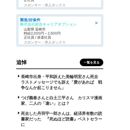
スポンサー：求人ボックス
製造/好条件
＞
株式会社綜合キャリアオプション
山梨県 韮崎市
時給2,000円～2,500円
正社員 / 派遣社員
スポンサー：求人ボックス
追悼
一覧を見る
長崎市出身・平和訴えた美輪明宏さん死去
ラストメッセージでも訴え「愛があれば 戦
争なんか起こりません」
つげ義春さんと白土三平さん カリスマ漫画
家、二人の「違い」とは？
死去した丹羽宇一郎さんは、経済界有数の読
書家だった 『死ぬほど読書』ベストセラー
に