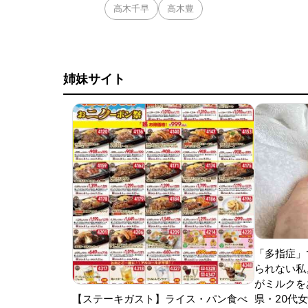
高木千早
高木豊
姉妹サイト
「多指症」
られない私
がミルクをあ
【ステーキガスト】ライス・パン食べ
県・20代女