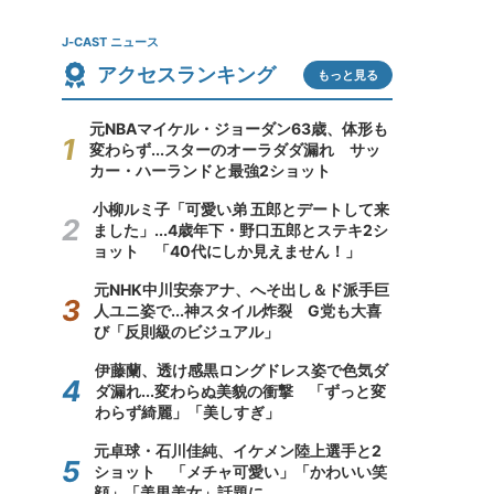
J-CAST ニュース
アクセスランキング
もっと見る
元NBAマイケル・ジョーダン63歳、体形も
変わらず...スターのオーラダダ漏れ サッ
カー・ハーランドと最強2ショット
小柳ルミ子「可愛い弟 五郎とデートして来
ました」...4歳年下・野口五郎とステキ2シ
ョット 「40代にしか見えません！」
元NHK中川安奈アナ、へそ出し＆ド派手巨
人ユニ姿で...神スタイル炸裂 G党も大喜
び「反則級のビジュアル」
伊藤蘭、透け感黒ロングドレス姿で色気ダ
ダ漏れ...変わらぬ美貌の衝撃 「ずっと変
わらず綺麗」「美しすぎ」
元卓球・石川佳純、イケメン陸上選手と2
ショット 「メチャ可愛い」「かわいい笑
顔」「美男美女」話題に