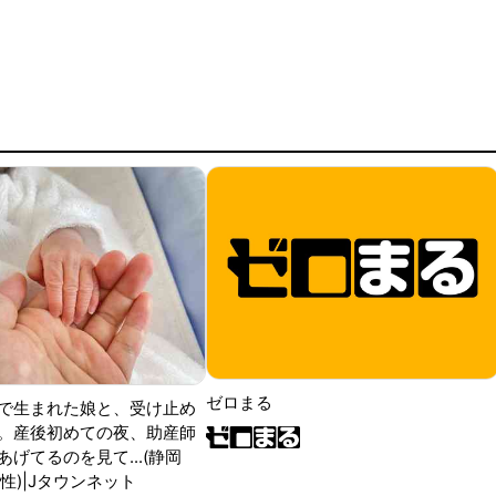
ゼロまる
で生まれた娘と、受け止め
。産後初めての夜、助産師
げてるのを見て...(静岡
性)|Jタウンネット