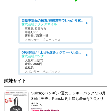
自動車部品の検査/寮費無料でしっかり稼げる denso aichi
＞
株式会社テクノスマイル
三重県 四日市市
時給1,800円
正社員 / 派遣社員
スポンサー：求人ボックス
09月開始/「土日祝休み」グローバル企業での産業保健のお仕事/保健師/高時給/残業なし/服装自由
＞
株式会社パソナ
大阪府 大阪市
時給2,300円
正社員
スポンサー：求人ボックス
姉妹サイト
Suicaのペンギン"夏のラッキーバッグ"が8月
8日に発売。Pensta史上最も豪華な7点入り
だよ~。