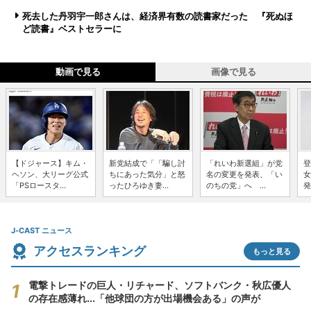
死去した丹羽宇一郎さんは、経済界有数の読書家だった 『死ぬほ
ど読書』ベストセラーに
動画で見る
画像で見る
【ドジャース】キム・
新党結成で「「騙し討
「れいわ新選組」が党
登
ヘソン、大リーグ公式
ちにあった気分」と怒
名の変更を発表、「い
女
「PSロースタ...
ったひろゆき妻...
のちの党」へ ...
発
J-CAST ニュース
アクセスランキング
もっと見る
電撃トレードの巨人・リチャード、ソフトバンク・秋広優人
の存在感薄れ...「他球団の方が出場機会ある」の声が