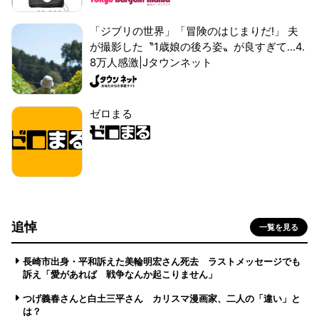
「ジブリの世界」「冒険のはじまりだ!」 夫
が撮影した〝1歳娘の後ろ姿〟が良すぎて...4.
8万人感激|Jタウンネット
ゼロまる
追悼
一覧を見る
長崎市出身・平和訴えた美輪明宏さん死去 ラストメッセージでも
訴え「愛があれば 戦争なんか起こりません」
つげ義春さんと白土三平さん カリスマ漫画家、二人の「違い」と
は？