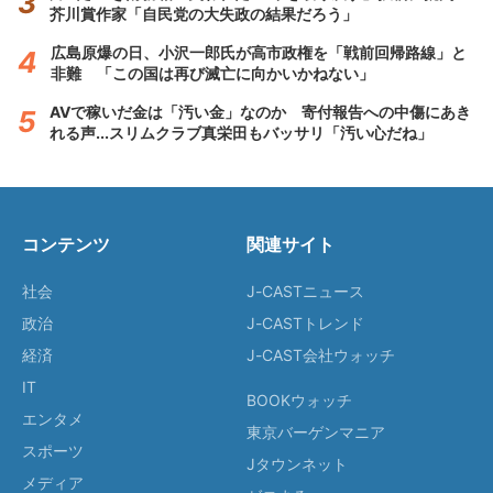
芥川賞作家「自民党の大失政の結果だろう」
広島原爆の日、小沢一郎氏が高市政権を「戦前回帰路線」と
非難 「この国は再び滅亡に向かいかねない」
AVで稼いだ金は「汚い金」なのか 寄付報告への中傷にあき
れる声...スリムクラブ真栄田もバッサリ「汚い心だね」
コンテンツ
関連サイト
社会
J-CASTニュース
政治
J-CASTトレンド
経済
J-CAST会社ウォッチ
IT
BOOKウォッチ
エンタメ
東京バーゲンマニア
スポーツ
Jタウンネット
メディア