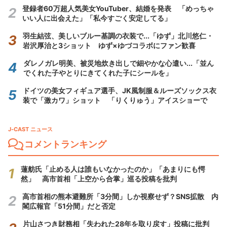
登録者60万超人気美女YouTuber、結婚を発表 「めっちゃ
いい人に出会えた」「私今すごく安定してる」
羽生結弦、美しいブルー基調の衣装で...「ゆず」北川悠仁・
岩沢厚治と3ショット ゆず×ゆづコラボにファン歓喜
ダレノガレ明美、被災地炊き出しで細やかな心遣い...「並ん
でくれた子やとりにきてくれた子にシールを」
ドイツの美女フィギュア選手、JK風制服＆ルーズソックス衣
装で「激カワ」ショット 「りくりゅう」アイスショーで
J-CAST ニュース
コメントランキング
蓮舫氏「止める人は誰もいなかったのか」「あまりにも愕
然」 高市首相「上空から合掌」巡る投稿を批判
高市首相の熊本避難所「3分間」しか視察せず？SNS拡散 内
閣広報官「51分間」だと否定
片山さつき財務相「失われた28年を取り戻す」投稿に批判