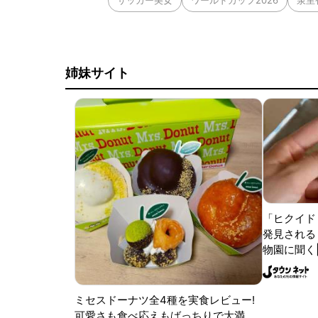
姉妹サイト
「ヒクイド
発見される 
物園に聞く
ミセスドーナツ全4種を実食レビュー!
可愛さも食べ応えもばっちりで大満