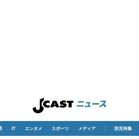
済
IT
エンタメ
スポーツ
メディア
防災特集