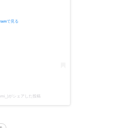
gramで見る
_izumi_)がシェアした投稿
香