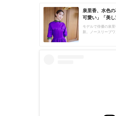
泉里香、水色の
可愛い」「美し
モデルで俳優の泉里香
新。ノースリーブワ
で、ベルギーのシント
表。谷口選手は、サ
た。2大会連続の選
初日舞台挨拶があっ