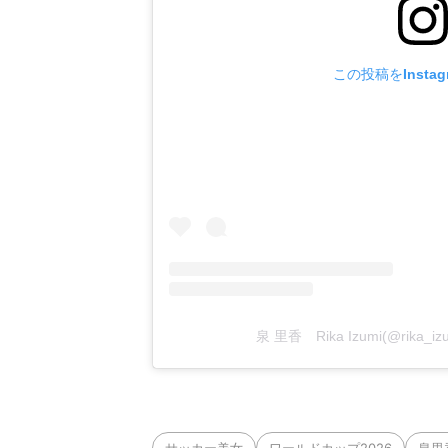
この投稿をInsta
泉 里香 Rika Izumi(@rika
サッカー美女
ワールドカップ2026
泉里