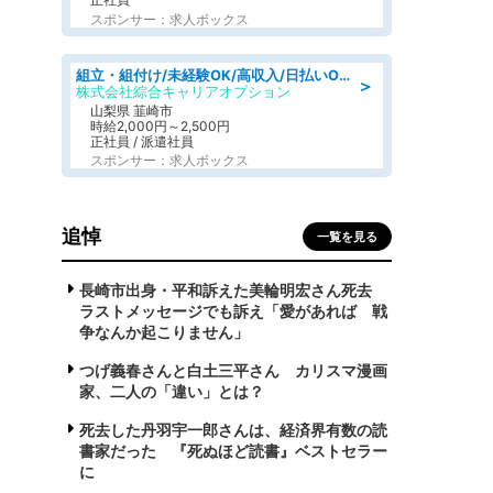
スポンサー：求人ボックス
組立・組付け/未経験OK/高収入/日払いOK/寮費無料/日勤
＞
株式会社綜合キャリアオプション
山梨県 韮崎市
時給2,000円～2,500円
正社員 / 派遣社員
スポンサー：求人ボックス
追悼
一覧を見る
長崎市出身・平和訴えた美輪明宏さん死去
ラストメッセージでも訴え「愛があれば 戦
争なんか起こりません」
つげ義春さんと白土三平さん カリスマ漫画
家、二人の「違い」とは？
死去した丹羽宇一郎さんは、経済界有数の読
書家だった 『死ぬほど読書』ベストセラー
に