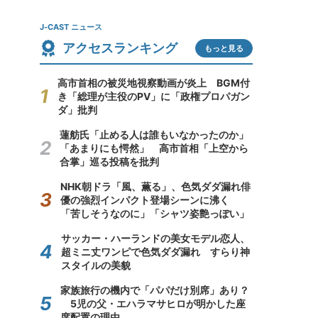
J-CAST ニュース
アクセスランキング
もっと見る
高市首相の被災地視察動画が炎上 BGM付
き「総理が主役のPV」に「政権プロパガン
ダ」批判
蓮舫氏「止める人は誰もいなかったのか」
「あまりにも愕然」 高市首相「上空から
合掌」巡る投稿を批判
NHK朝ドラ「風、薫る」、色気ダダ漏れ俳
優の強烈インパクト登場シーンに沸く
「苦しそうなのに」「シャツ姿艶っぽい」
サッカー・ハーランドの美女モデル恋人、
超ミニ丈ワンピで色気ダダ漏れ すらり神
スタイルの美貌
家族旅行の機内で「パパだけ別席」あり？
5児の父・エハラマサヒロが明かした座
席配置の理由