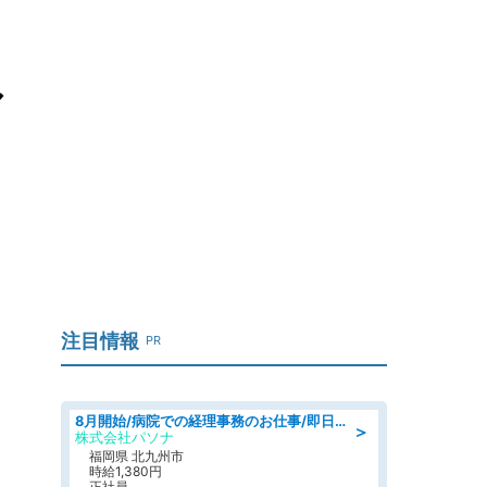
ル
注目情報
PR
8月開始/病院での経理事務のお仕事/即日勤務可/車通勤可/経理/一般事務
＞
株式会社パソナ
福岡県 北九州市
時給1,380円
正社員