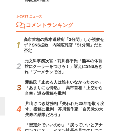
J-CAST ニュース
コメントランキング
高市首相の熊本避難所「3分間」しか視察せ
ず？SNS拡散 内閣広報官「51分間」だと
否定
元文科事務次官・前川喜平氏「熊本の体育
館にクーラーをつけろ！」訴えにSNSあき
れ「ブーメランでは」
蓮舫氏「止める人は誰もいなかったのか」
「あまりにも愕然」 高市首相「上空から
合掌」巡る投稿を批判
片山さつき財務相「失われた28年を取り戻
す」投稿に批判 芥川賞作家「自民党の大
失政の結果だろう」
「想定外でいいのか」「戻っていいとアナ
ウンスは？」 イオン社長会見でのしつこ