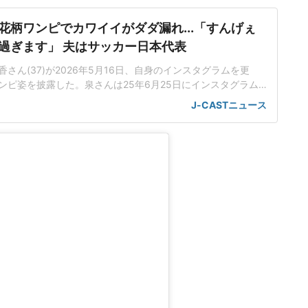
花柄ワンピでカワイイがダダ漏れ...「すんげぇ
過ぎます」 夫はサッカー日本代表
さん(37)が2026年5月16日、自身のインスタグラムを更
ンピ姿を披露した。泉さんは25年6月25日にインスタグラム
=トロイデンVV所属のDF谷口彰悟選手(34)との結婚を発
J-CASTニュース
ッカーW杯北中米大会にのぞむ、日本代表メンバーに選出され
出となった。舞台挨拶を報告泉さんは、自身の出演する映画の