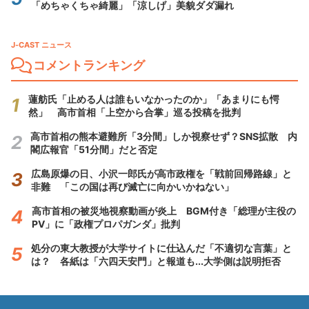
「めちゃくちゃ綺麗」「涼しげ」美貌ダダ漏れ
J-CAST ニュース
コメントランキング
蓮舫氏「止める人は誰もいなかったのか」「あまりにも愕
然」 高市首相「上空から合掌」巡る投稿を批判
高市首相の熊本避難所「3分間」しか視察せず？SNS拡散 内
閣広報官「51分間」だと否定
広島原爆の日、小沢一郎氏が高市政権を「戦前回帰路線」と
非難 「この国は再び滅亡に向かいかねない」
高市首相の被災地視察動画が炎上 BGM付き「総理が主役の
PV」に「政権プロパガンダ」批判
処分の東大教授が大学サイトに仕込んだ「不適切な言葉」と
は？ 各紙は「六四天安門」と報道も...大学側は説明拒否