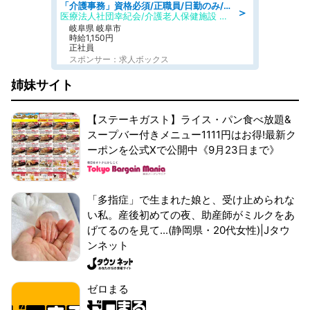
「介護事務」資格必須/正職員/日勤のみ/介護老人保健施設
＞
医療法人社団幸紀会/介護老人保健施設 グリーンビラ安江
岐阜県 岐阜市
時給1,150円
正社員
スポンサー：求人ボックス
姉妹サイト
【ステーキガスト】ライス・パン食べ放題&
スープバー付きメニュー1111円はお得!最新ク
ーポンを公式Xで公開中《9月23日まで》
「多指症」で生まれた娘と、受け止められな
い私。産後初めての夜、助産師がミルクをあ
げてるのを見て...(静岡県・20代女性)|Jタウ
ンネット
ゼロまる