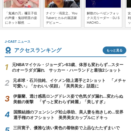
「鬼滅の刃」禰豆子役
ナイツ・塙宣之、You
解散のレペゼンフォッ
女
の声優・鬼頭明里の姿
Tuberヒカルの落語家
クス元リーダー・DJ S
利
にネット騒然 ...
デビュー...
HACHO...
ッ
J-CAST ニュース
アクセスランキング
もっと見る
元NBAマイケル・ジョーダン63歳、体形も変わらず...スター
のオーラダダ漏れ サッカー・ハーランドと最強2ショット
元卓球・石川佳純、イケメン陸上選手と2ショット 「メチャ
可愛い」「かわいい笑顔」「美男美女」話題に
伊藤蘭、透け感黒ロングドレス姿で色気ダダ漏れ...変わらぬ
美貌の衝撃 「ずっと変わらず綺麗」「美しすぎ」
国際結婚のフェンシング松山恭助、美人妻を抱きしめ...世界
選手権のオフショット 美男美女カップルにドキっ
三田寛子、優雅な淡い黄色の着物姿で上品なたたずまいで