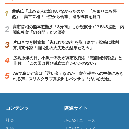
蓮舫氏「止める人は誰もいなかったのか」「あまりにも愕
然」 高市首相「上空から合掌」巡る投稿を批判
高市首相の熊本避難所「3分間」しか視察せず？SNS拡散 内
閣広報官「51分間」だと否定
片山さつき財務相「失われた28年を取り戻す」投稿に批判
芥川賞作家「自民党の大失政の結果だろう」
広島原爆の日、小沢一郎氏が高市政権を「戦前回帰路線」と
非難 「この国は再び滅亡に向かいかねない」
AVで稼いだ金は「汚い金」なのか 寄付報告への中傷にあき
れる声...スリムクラブ真栄田もバッサリ「汚い心だね」
コンテンツ
関連サイト
社会
J-CASTニュース
政治
J-CASTトレンド