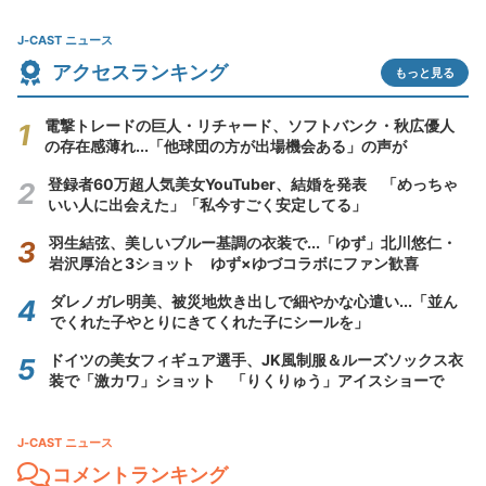
J-CAST ニュース
アクセスランキング
もっと見る
電撃トレードの巨人・リチャード、ソフトバンク・秋広優人
の存在感薄れ...「他球団の方が出場機会ある」の声が
登録者60万超人気美女YouTuber、結婚を発表 「めっちゃ
いい人に出会えた」「私今すごく安定してる」
羽生結弦、美しいブルー基調の衣装で...「ゆず」北川悠仁・
岩沢厚治と3ショット ゆず×ゆづコラボにファン歓喜
ダレノガレ明美、被災地炊き出しで細やかな心遣い...「並ん
でくれた子やとりにきてくれた子にシールを」
ドイツの美女フィギュア選手、JK風制服＆ルーズソックス衣
装で「激カワ」ショット 「りくりゅう」アイスショーで
J-CAST ニュース
コメントランキング