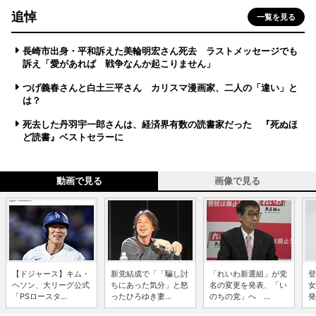
追悼
一覧を見る
長崎市出身・平和訴えた美輪明宏さん死去 ラストメッセージでも
訴え「愛があれば 戦争なんか起こりません」
つげ義春さんと白土三平さん カリスマ漫画家、二人の「違い」と
は？
死去した丹羽宇一郎さんは、経済界有数の読書家だった 『死ぬほ
ど読書』ベストセラーに
動画で見る
画像で見る
【ドジャース】キム・
新党結成で「「騙し討
「れいわ新選組」が党
登
ヘソン、大リーグ公式
ちにあった気分」と怒
名の変更を発表、「い
女
「PSロースタ...
ったひろゆき妻...
のちの党」へ ...
発