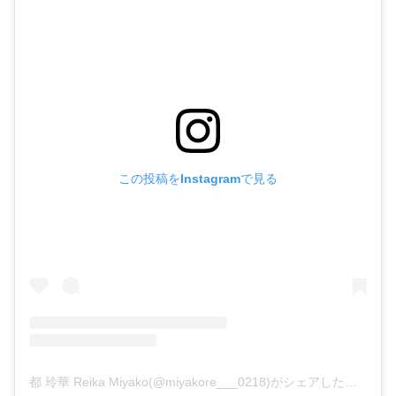
この投稿をInstagramで見る
都 玲華 Reika Miyako(@miyakore___0218)がシェアした投稿