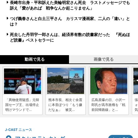
長崎市出身・平和訴えた美輪明宏さん死去 ラストメッセージでも
訴え「愛があれば 戦争なんか起こりません」
つげ義春さんと白土三平さん カリスマ漫画家、二人の「違い」と
は？
死去した丹羽宇一郎さんは、経済界有数の読書家だった 『死ぬほ
ど読書』ベストセラーに
動画で見る
画像で見る
「異物使用疑惑」元韓
熊本市長、相次ぐ余震
広島原爆の日、小沢一
張
国セーブ王、出場停止
に本音ぽつり「もう嫌
郎氏が高市政権を「戦
ォ
明けマウンドで...
だなぁ」 被災...
前回帰路線」と...
気
J-CAST ニュース