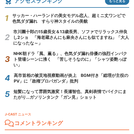
アクセスランキング
もっと見る
サッカー・ハーランドの美女モデル恋人、超ミニ丈ワンピで
色気ダダ漏れ すらり神スタイルの美貌
市川團十郎の15歳長女＆13歳長男、ソファでリラックス仲良
し2ショ 「海老蔵さんにも麻央さんにも似てますね」「大人
になったな～」
NHK朝ドラ「風、薫る」、色気ダダ漏れ俳優の強烈インパク
ト登場シーンに沸く 「苦しそうなのに」「シャツ姿艶っぽ
い」
高市首相の被災地視察動画が炎上 BGM付き「総理が主役の
PV」に「政権プロパガンダ」批判
短髪になって雰囲気激変！長瀬智也、真剣表情でバイクにま
たがり...ガソリンタンク「ガン見」ショット
J-CAST ニュース
コメントランキング