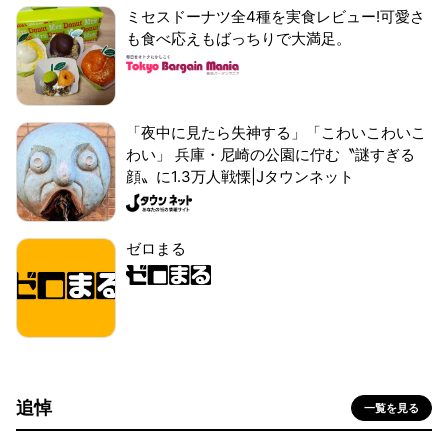
ミセスドーナツ全4種を実食レビュー!可愛さ
も食べ応えもばっちりで大満足。
「夜中に見たら失神する」「こわいこわいこ
わい」 兵庫・尼崎の公園に佇む〝謎すぎる
顔〟に1.3万人戦慄|Jタウンネット
ゼロまる
追悼
一覧を見る