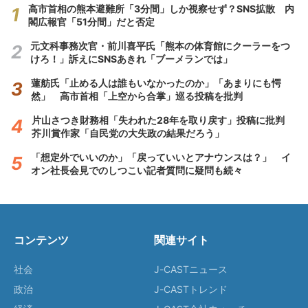
高市首相の熊本避難所「3分間」しか視察せず？SNS拡散 内
閣広報官「51分間」だと否定
元文科事務次官・前川喜平氏「熊本の体育館にクーラーをつ
けろ！」訴えにSNSあきれ「ブーメランでは」
蓮舫氏「止める人は誰もいなかったのか」「あまりにも愕
然」 高市首相「上空から合掌」巡る投稿を批判
片山さつき財務相「失われた28年を取り戻す」投稿に批判
芥川賞作家「自民党の大失政の結果だろう」
「想定外でいいのか」「戻っていいとアナウンスは？」 イ
オン社長会見でのしつこい記者質問に疑問も続々
コンテンツ
関連サイト
社会
J-CASTニュース
政治
J-CASTトレンド