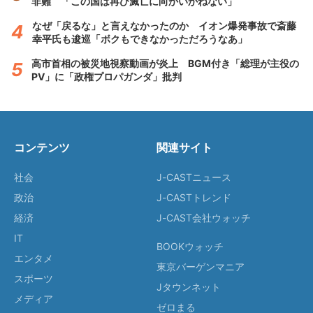
非難 「この国は再び滅亡に向かいかねない」
なぜ「戻るな」と言えなかったのか イオン爆発事故で斎藤
幸平氏も逡巡「ボクもできなかっただろうなあ」
高市首相の被災地視察動画が炎上 BGM付き「総理が主役の
PV」に「政権プロパガンダ」批判
コンテンツ
関連サイト
社会
J-CASTニュース
政治
J-CASTトレンド
経済
J-CAST会社ウォッチ
IT
BOOKウォッチ
エンタメ
東京バーゲンマニア
スポーツ
Jタウンネット
メディア
ゼロまる