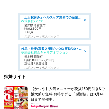
「土日祝休み」ヘルスケア業界での産業保健師業務/看護師/高時給/未経験OK/要資格:正看護師
＞
株式会社パソナ
愛知県 名古屋市
時給2,300円
正社員
スポンサー：求人ボックス
検品・検査/高収入/日払いOK/日勤/20・30・40代活躍中/製造 工場
＞
株式会社綜合キャリアオプション
熊本県 菊陽町
時給1,800円～2,250円
正社員 / 派遣社員
スポンサー：求人ボックス
姉妹サイト
【かつや】人気メニューが税抜150円引き&ご
飯大盛り無料!お得すぎる「感謝祭」は8月14
日まで開催中。