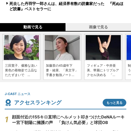
死去した丹羽宇一郎さんは、経済界有数の読書家だった 『死ぬほ
ど読書』ベストセラーに
動画で見る
画像で見る
三田寛子、優雅な淡い
加藤茶の45歳年下
フィギュア・中井亜
制
黄色の着物姿で上品な
妻・綾菜、「美文字」
美、華麗にトリプルア
う
たたずまいで ...
手書き勉強ノート...
クセル決める 「...
一
J-CAST ニュース
アクセスランキング
もっと見る
顔面付近の155キロ直球にヘルメット叩きつけたDeNAルーキ
ー宮下朝陽に擁護の声 「負けん気必要」と球団OB