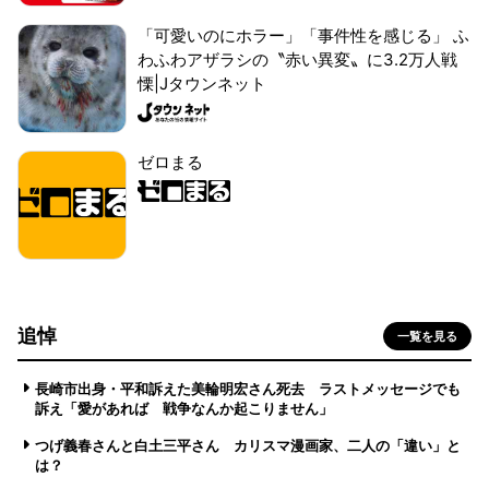
「可愛いのにホラー」「事件性を感じる」 ふ
わふわアザラシの〝赤い異変〟に3.2万人戦
慄|Jタウンネット
ゼロまる
追悼
一覧を見る
長崎市出身・平和訴えた美輪明宏さん死去 ラストメッセージでも
訴え「愛があれば 戦争なんか起こりません」
つげ義春さんと白土三平さん カリスマ漫画家、二人の「違い」と
は？