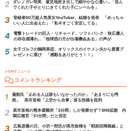
ダレノガレ明美、被災地炊き出しで細やかな心遣い...「並ん
でくれた子やとりにきてくれた子にシールを」
登録者60万超人気美女YouTuber、結婚を発表 「めっちゃ
いい人に出会えた」「私今すごく安定してる」
電撃トレードの巨人・リチャード、ソフトバンク・秋広優人
の存在感薄れ...「他球団の方が出場機会ある」の声が
女子ゴルフの鶴岡果恋、オリックスのイケメン夫から貴重プ
レゼントに喜び 「感動をありがとう！！」
J-CAST ニュース
コメントランキング
蓮舫氏「止める人は誰もいなかったのか」「あまりにも愕
然」 高市首相「上空から合掌」巡る投稿を批判
高市首相の熊本避難所「3分間」しか視察せず？SNS拡散 内
閣広報官「51分間」だと否定
広島原爆の日、小沢一郎氏が高市政権を「戦前回帰路線」と