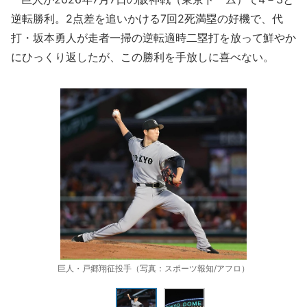
逆転勝利。2点差を追いかける7回2死満塁の好機で、代
打・坂本勇人が走者一掃の逆転適時二塁打を放って鮮やか
にひっくり返したが、この勝利を手放しに喜べない。
巨人・戸郷翔征投手（写真：スポーツ報知/アフロ）