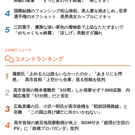
美貌の衝撃 「ずっと変わらず綺麗」「美しすぎ」
国際結婚のフェンシング松山恭助、美人妻を抱きしめ...世界
選手権のオフショット 美男美女カップルにドキっ
三田寛子、優雅な淡い黄色の着物姿で上品なたたずまいで
「めちゃくちゃ綺麗」「涼しげ」美貌ダダ漏れ
J-CAST ニュース
コメントランキング
蓮舫氏「止める人は誰もいなかったのか」「あまりにも愕
然」 高市首相「上空から合掌」巡る投稿を批判
高市首相の熊本避難所「3分間」しか視察せず？SNS拡散 内
閣広報官「51分間」だと否定
広島原爆の日、小沢一郎氏が高市政権を「戦前回帰路線」と
非難 「この国は再び滅亡に向かいかねない」
高市首相の被災地視察動画が炎上 BGM付き「総理が主役の
PV」に「政権プロパガンダ」批判