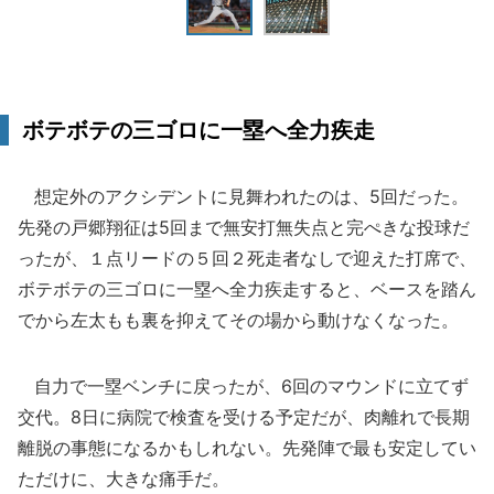
ボテボテの三ゴロに一塁へ全力疾走
想定外のアクシデントに見舞われたのは、5回だった。
先発の戸郷翔征は5回まで無安打無失点と完ぺきな投球だ
ったが、１点リードの５回２死走者なしで迎えた打席で、
ボテボテの三ゴロに一塁へ全力疾走すると、ベースを踏ん
でから左太もも裏を抑えてその場から動けなくなった。
自力で一塁ベンチに戻ったが、6回のマウンドに立てず
交代。8日に病院で検査を受ける予定だが、肉離れで長期
離脱の事態になるかもしれない。先発陣で最も安定してい
ただけに、大きな痛手だ。