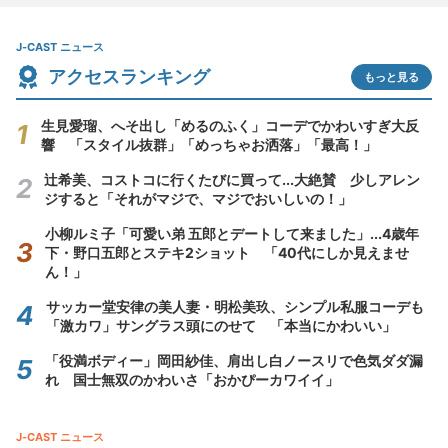
J-CAST ニュース
アクセスランキング
もっと見る
生見愛瑠、へそ出し「めるのふく」コーデでかわいすぎ大反
響 「スタイル抜群」「めっちゃお洒落」「最高！」
辻希美、コストコに行くたびに買って...大絶賛 少しアレン
ジすると「それがマジで、マジでおいしいの！」
小柳ルミ子「可愛い弟 五郎とデートして来ました」...4歳年
下・野口五郎とステキ2ショット 「40代にしか見えませ
ん！」
サッカー堂安律の美人妻・明松美玖、シンプル私服コーデも
「激カワ」サングラス頭にのせて 「本当にかわいい」
「役満ボディー」岡田紗佳、肩出し白ノースリで色気ダダ漏
れ 国士無双のかわいさ「おかぴーカワイイ」
J-CAST ニュース