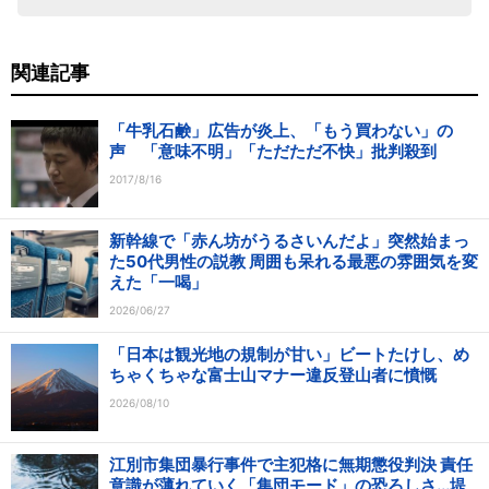
関連記事
「牛乳石鹸」広告が炎上、「もう買わない」の
声 「意味不明」「ただただ不快」批判殺到
2017/8/16
新幹線で「赤ん坊がうるさいんだよ」突然始まっ
た50代男性の説教 周囲も呆れる最悪の雰囲気を変
えた「一喝」
2026/06/27
「日本は観光地の規制が甘い」ビートたけし、め
ちゃくちゃな富士山マナー違反登山者に憤慨
2026/08/10
江別市集団暴行事件で主犯格に無期懲役判決 責任
意識が薄れていく「集団モード」の恐ろしさ...堤