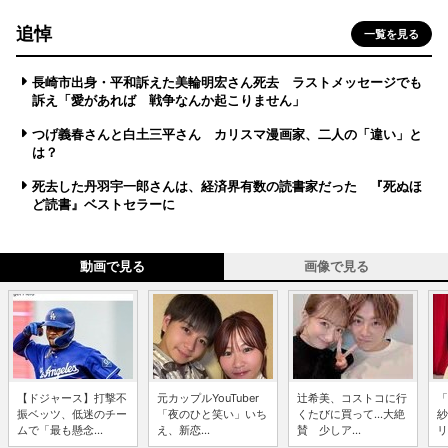
追悼
一覧を見る
長崎市出身・平和訴えた美輪明宏さん死去 ラストメッセージでも
訴え「愛があれば 戦争なんか起こりません」
つげ義春さんと白土三平さん カリスマ漫画家、二人の「違い」と
は？
死去した丹羽宇一郎さんは、経済界有数の読書家だった 『死ぬほ
ど読書』ベストセラーに
動画で見る
画像で見る
【ドジャース】打撃不
元カップルYouTuber
辻希美、コストコに行
「
振ベッツ、低迷のチー
「夜のひと笑い」いち
くたびに買って...大絶
紗
ムで「最も懸念...
え、新恋...
賛 少しア...
リ