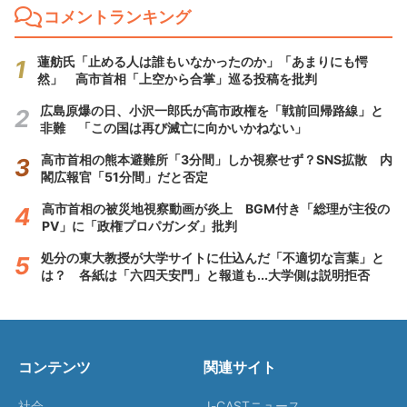
コメントランキング
蓮舫氏「止める人は誰もいなかったのか」「あまりにも愕
然」 高市首相「上空から合掌」巡る投稿を批判
広島原爆の日、小沢一郎氏が高市政権を「戦前回帰路線」と
非難 「この国は再び滅亡に向かいかねない」
高市首相の熊本避難所「3分間」しか視察せず？SNS拡散 内
閣広報官「51分間」だと否定
高市首相の被災地視察動画が炎上 BGM付き「総理が主役の
PV」に「政権プロパガンダ」批判
処分の東大教授が大学サイトに仕込んだ「不適切な言葉」と
は？ 各紙は「六四天安門」と報道も...大学側は説明拒否
コンテンツ
関連サイト
社会
J-CASTニュース