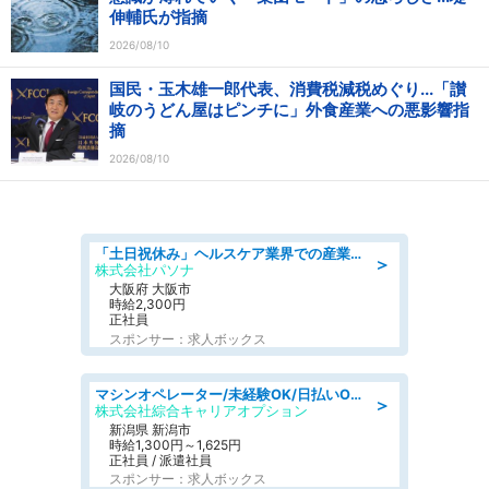
伸輔氏が指摘
2026/08/10
国民・玉木雄一郎代表、消費税減税めぐり...「讃
岐のうどん屋はピンチに」外食産業への悪影響指
摘
2026/08/10
「土日祝休み」ヘルスケア業界での産業保健師業務/看護師/高時給/要資格:正看護師
＞
株式会社パソナ
大阪府 大阪市
時給2,300円
正社員
スポンサー：求人ボックス
マシンオペレーター/未経験OK/日払いOK/寮費無料/交替制/20・30・40代活躍中
＞
株式会社綜合キャリアオプション
新潟県 新潟市
時給1,300円～1,625円
正社員 / 派遣社員
スポンサー：求人ボックス