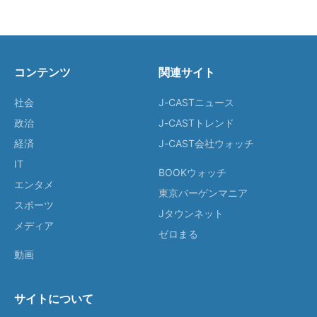
コンテンツ
関連サイト
社会
J-CASTニュース
政治
J-CASTトレンド
経済
J-CAST会社ウォッチ
IT
BOOKウォッチ
エンタメ
東京バーゲンマニア
スポーツ
Jタウンネット
メディア
ゼロまる
動画
サイトについて