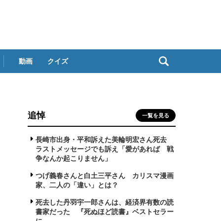
動画
クイズ
追悼
一覧を見る
長崎市出身・平和訴えた美輪明宏さん死去
ラストメッセージでも訴え「愛があれば 戦
争なんか起こりません」
つげ義春さんと白土三平さん カリスマ漫画
家、二人の「違い」とは？
死去した丹羽宇一郎さんは、経済界有数の読
書家だった 『死ぬほど読書』ベストセラー
に