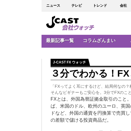
ニュース
テレビ
トレンド
会社
最新記事一覧
コラムざんまい
J-CAST FX ウォッチ
３分でわかる！FX
「FXってよく耳にするけど、結局何なの？
そんなビギナーもご安心を。3分でFXのこ
FXとは、外国為替証拠金取引のこと
ば、米国のドル、欧州のユーロ、英国
ドなど、外国の通貨を円換算で売買し
の差額で儲ける投資商品だ。