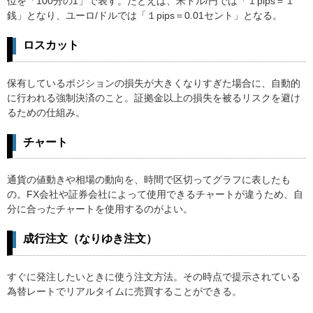
位を「100分の1」で表す。たとえば、米ドル/円では「１pips＝１
銭」となり、ユーロ/ドルでは「１pips＝0.01セント」となる。
ロスカット
保有しているポジションの損失が大きくなりすぎた場合に、自動的
に行われる強制決済のこと。証拠金以上の損失を被るリスクを避け
るための仕組み。
チャート
通貨の値動きや相場の動向を、時間で区切ってグラフに表したも
の。FX会社や証券会社によって使用できるチャートが違うため、自
分に合ったチャートを使用するのがよい。
成行注文（なりゆき注文）
すぐに発注したいときに使う注文方法。その時点で提示されている
為替レートでリアルタイムに売買することができる。