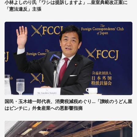
小林よしのり氏「ワシは提訴しますよ」...皇室典範改正案に
「憲法違反」主張
国民・玉木雄一郎代表、消費税減税めぐり...「讃岐のうどん屋
はピンチに」外食産業への悪影響指摘