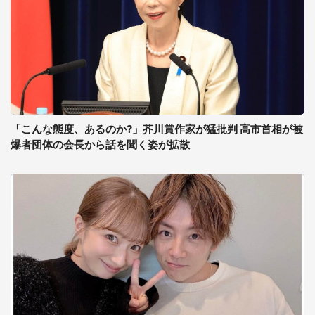
「こんな態度、あるのか?」芥川賞作家が猛批判 高市首相が被
爆者団体の会長から話を聞く姿が拡散