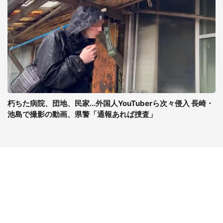
朽ちた病院、団地、民家...外国人YouTuberら次々侵入 長崎・
池島で撮影の動画、県警「通報あれば捜査」
コンテンツ
関連サイト
最新記事一覧
J-CASTニュース
コラムざんまい
J-CASTトレンド