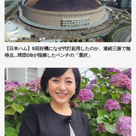
【日本ハム】9回好機になぜ代打起用したのか、連続三振で無
得点...球団OBが指摘したベンチの「選択」