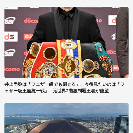
井上尚弥は「フェザー級でも倒せる」、今後見たいのは「フ
ェザー級王座統一戦」...元世界2階級制覇王者が熱望