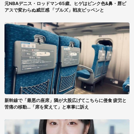
元NBAデニス・ロッドマン65歳、ヒゲはピンク色&鼻・唇ピ
アスで変わらぬ威圧感 「ブルズ」戦友ピッペンと
新幹線で「最悪の座席」隣が大股広げてこちらに侵食 疲労と
苦痛の移動...「席を変えて」と車掌に訴え