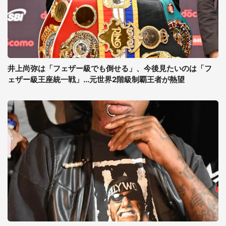
井上尚弥は「フェザー級でも倒せる」、今後見たいのは「フ
ェザー級王座統一戦」...元世界2階級制覇王者が熱望