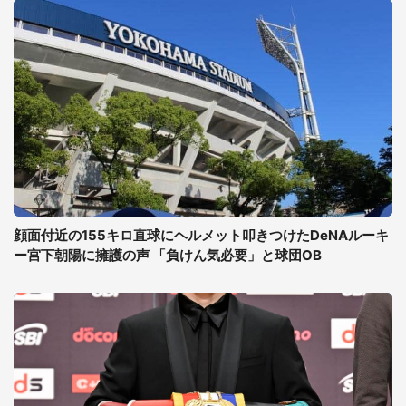
顔面付近の155キロ直球にヘルメット叩きつけたDeNAルーキ
ー宮下朝陽に擁護の声 「負けん気必要」と球団OB