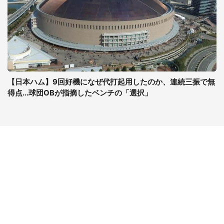
【日本ハム】9回好機になぜ代打起用したのか、連続三振で無
得点...球団OBが指摘したベンチの「選択」
コンテンツ
関連サイト
最新記事一覧
J-CASTニュース
コラムざんまい
J-CASTトレンド
ニュース pickup
J-CAST会社ウォッチ