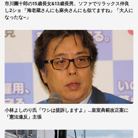
市川團十郎の15歳長女&13歳長男、ソファでリラックス仲良
し2ショ 「海老蔵さんにも麻央さんにも似てますね」「大人に
なったな~」
小林よしのり氏「ワシは提訴しますよ」...皇室典範改正案に
「憲法違反」主張