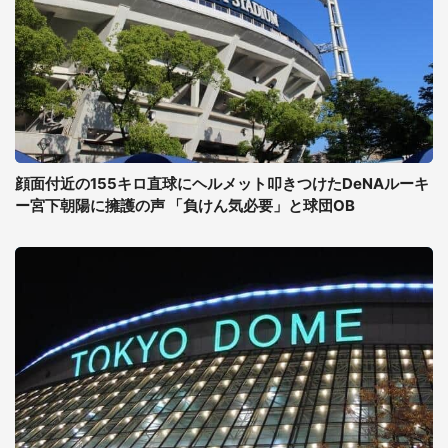
顔面付近の155キロ直球にヘルメット叩きつけたDeNAルーキ
ー宮下朝陽に擁護の声 「負けん気必要」と球団OB