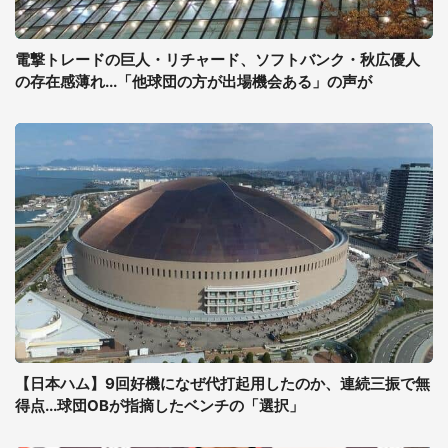
電撃トレードの巨人・リチャード、ソフトバンク・秋広優人
の存在感薄れ...「他球団の方が出場機会ある」の声が
【日本ハム】9回好機になぜ代打起用したのか、連続三振で無
得点...球団OBが指摘したベンチの「選択」