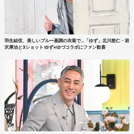
羽生結弦、美しいブルー基調の衣装で...「ゆず」北川悠仁・岩
沢厚治と3ショット ゆず×ゆづコラボにファン歓喜