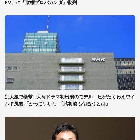
PV」に「政権プロパガンダ」批判
別人級で衝撃...大河ドラマ初出演のモデル、ヒゲたくわえワイ
ルド風貌 「かっこいい!」「武将姿も似合うとは」