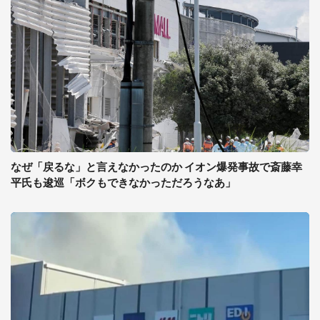
なぜ「戻るな」と言えなかったのか イオン爆発事故で斎藤幸
平氏も逡巡「ボクもできなかっただろうなあ」