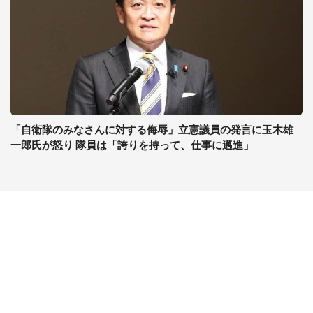
「自衛隊のみなさんに対する侮辱」立憲議員の発言に玉木雄
一郎氏が怒り 隊員は「誇りを持って、仕事に邁進」
コンテンツ
関連サイト
最新記事一覧
J-CASTニュース
コラムざんまい
J-CASTトレンド
ニュース pickup
J-CAST会社ウォッチ