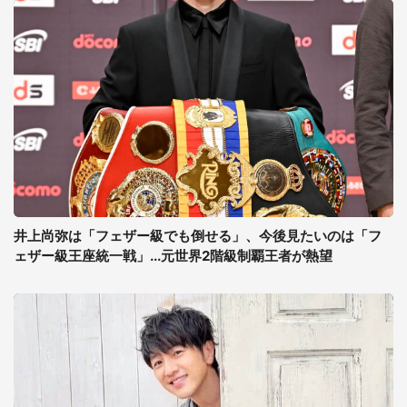
井上尚弥は「フェザー級でも倒せる」、今後見たいのは「フ
ェザー級王座統一戦」...元世界2階級制覇王者が熱望