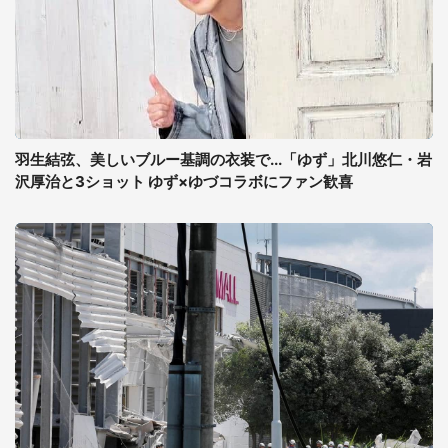
羽生結弦、美しいブルー基調の衣装で...「ゆず」北川悠仁・岩
沢厚治と3ショット ゆず×ゆづコラボにファン歓喜