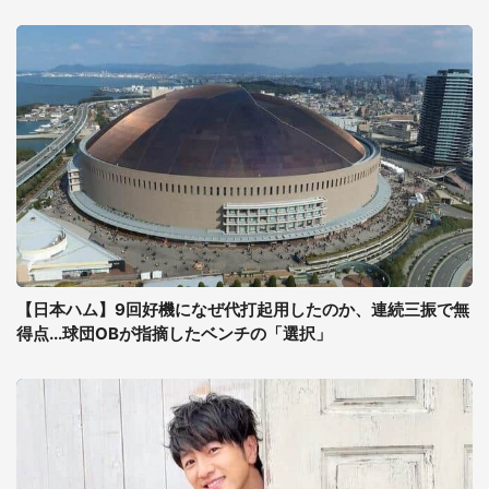
【日本ハム】9回好機になぜ代打起用したのか、連続三振で無
得点...球団OBが指摘したベンチの「選択」