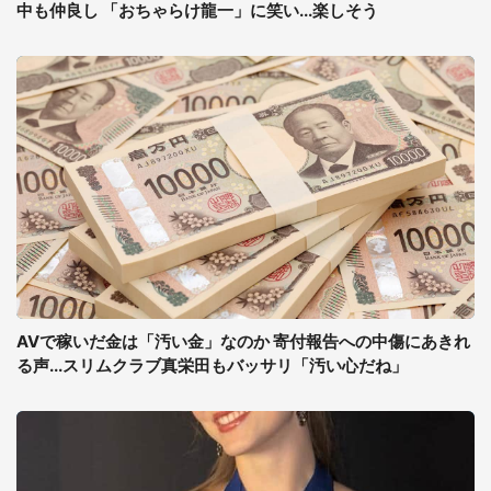
中も仲良し 「おちゃらけ龍一」に笑い...楽しそう
AVで稼いだ金は「汚い金」なのか 寄付報告への中傷にあきれ
る声...スリムクラブ真栄田もバッサリ「汚い心だね」