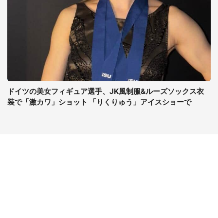
ドイツの美女フィギュア選手、JK風制服&ルーズソックス衣
装で「激カワ」ショット 「りくりゅう」アイスショーで
コンテンツ
関連サイト
最新記事一覧
J-CASTニュース
コラムざんまい
J-CASTトレンド
ニュース pickup
J-CAST会社ウォッチ