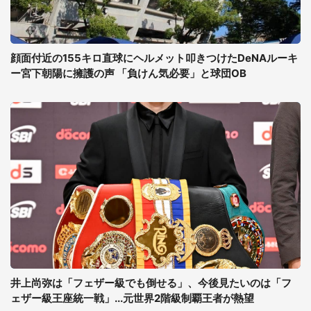
顔面付近の155キロ直球にヘルメット叩きつけたDeNAルーキ
ー宮下朝陽に擁護の声 「負けん気必要」と球団OB
井上尚弥は「フェザー級でも倒せる」、今後見たいのは「フ
ェザー級王座統一戦」...元世界2階級制覇王者が熱望