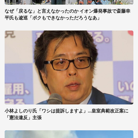
なぜ「戻るな」と言えなかったのか イオン爆発事故で斎藤幸
平氏も逡巡「ボクもできなかっただろうなあ」
小林よしのり氏「ワシは提訴しますよ」...皇室典範改正案に
「憲法違反」主張