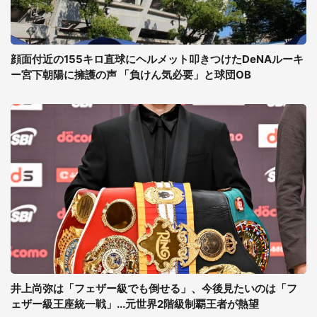
顔面付近の155キロ直球にヘルメット叩きつけたDeNAルーキ
ー宮下朝陽に擁護の声 「負けん気必要」と球団OB
井上尚弥は「フェザー級でも倒せる」、今後見たいのは「フ
ェザー級王座統一戦」...元世界2階級制覇王者が熱望