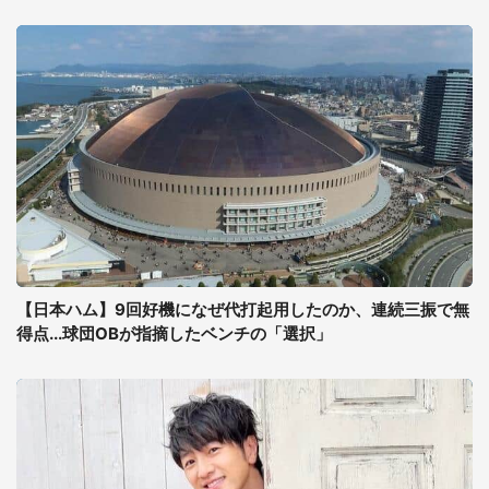
【日本ハム】9回好機になぜ代打起用したのか、連続三振で無
得点...球団OBが指摘したベンチの「選択」