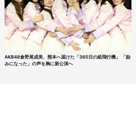
AKB48倉野尾成美、熊本へ届けた「365日の紙飛行機」 「励
みになった」の声を胸に新公演へ
コンテンツ
関連サイト
最新記事一覧
J-CASTニュース
コラムざんまい
J-CASTトレンド
ニュース pickup
J-CAST会社ウォッチ