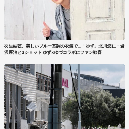
羽生結弦、美しいブルー基調の衣装で...「ゆず」北川悠仁・岩
沢厚治と3ショット ゆず×ゆづコラボにファン歓喜