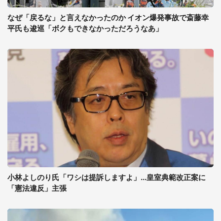
なぜ「戻るな」と言えなかったのか イオン爆発事故で斎藤幸
平氏も逡巡「ボクもできなかっただろうなあ」
小林よしのり氏「ワシは提訴しますよ」...皇室典範改正案に
「憲法違反」主張