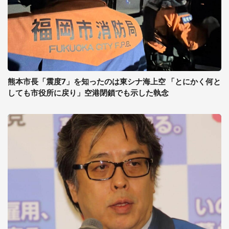
熊本市長「震度7」を知ったのは東シナ海上空 「とにかく何と
しても市役所に戻り」空港閉鎖でも示した執念