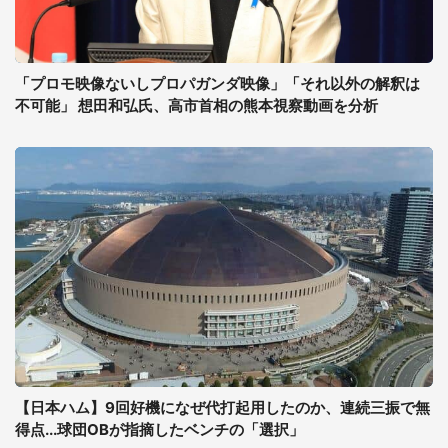
「プロモ映像ないしプロパガンダ映像」「それ以外の解釈は
不可能」 想田和弘氏、高市首相の熊本視察動画を分析
【日本ハム】9回好機になぜ代打起用したのか、連続三振で無
得点...球団OBが指摘したベンチの「選択」