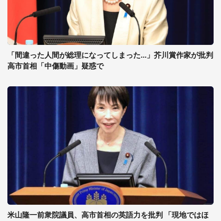
「間違った人間が総理になってしまった...」芥川賞作家が批判
高市首相「中傷動画」疑惑で
米山隆一前衆院議員、高市首相の英語力を批判 「現地ではほ