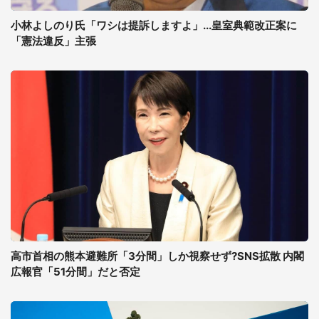
小林よしのり氏「ワシは提訴しますよ」...皇室典範改正案に
「憲法違反」主張
高市首相の熊本避難所「3分間」しか視察せず?SNS拡散 内閣
広報官「51分間」だと否定