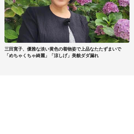
三田寛子、優雅な淡い黄色の着物姿で上品なたたずまいで
「めちゃくちゃ綺麗」「涼しげ」美貌ダダ漏れ
コンテンツ
関連サイト
最新記事一覧
J-CASTニュース
コラムざんまい
J-CASTトレンド
ニュース pickup
J-CAST会社ウォッチ