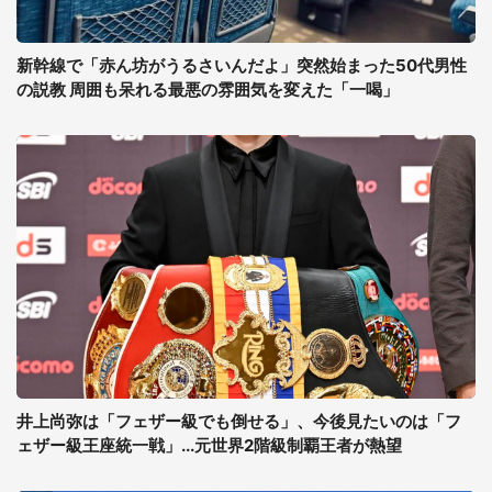
新幹線で「赤ん坊がうるさいんだよ」突然始まった50代男性
の説教 周囲も呆れる最悪の雰囲気を変えた「一喝」
井上尚弥は「フェザー級でも倒せる」、今後見たいのは「フ
ェザー級王座統一戦」...元世界2階級制覇王者が熱望