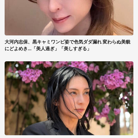
大河内志保、黒キャミワンピ姿で色気ダダ漏れ 変わらぬ美貌
にどよめき...「美人過ぎ」「美しすぎる」