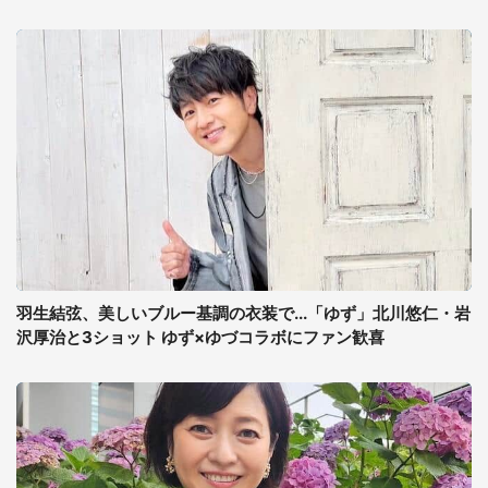
羽生結弦、美しいブルー基調の衣装で...「ゆず」北川悠仁・岩
沢厚治と3ショット ゆず×ゆづコラボにファン歓喜