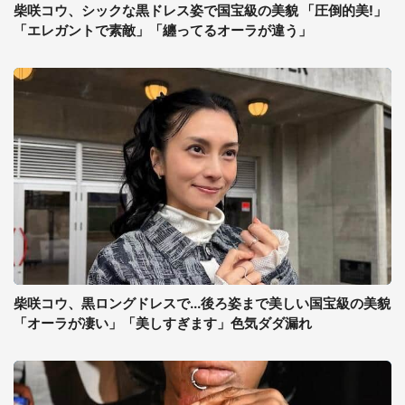
柴咲コウ、シックな黒ドレス姿で国宝級の美貌 「圧倒的美!」
「エレガントで素敵」「纏ってるオーラが違う」
柴咲コウ、黒ロングドレスで...後ろ姿まで美しい国宝級の美貌
「オーラが凄い」「美しすぎます」色気ダダ漏れ