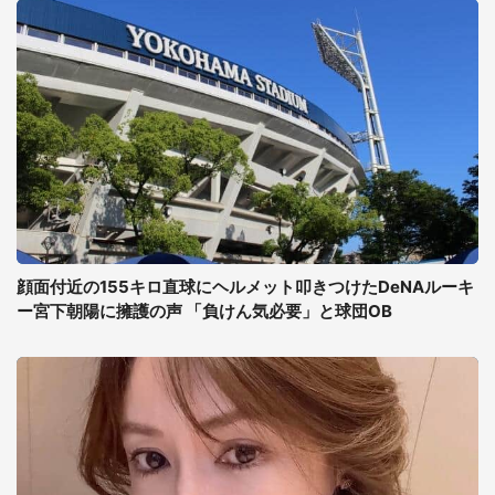
顔面付近の155キロ直球にヘルメット叩きつけたDeNAルーキ
ー宮下朝陽に擁護の声 「負けん気必要」と球団OB