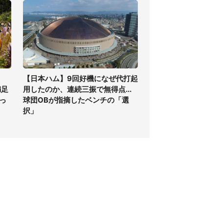
【日本ハム】9回好機になぜ代打起
満足
用したのか、連続三振で無得点...
っ
球団OBが指摘したベンチの「選
択」
個人情報保護方針