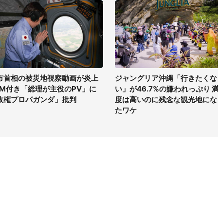
市首相の被災地視察動画が炎上
ジャングリア沖縄「行きたくな
GM付き「総理が主役のPV」に
い」が46.7%の嫌われっぷり 
政権プロパガンダ」批判
度は高いのに残念な観光地にな
たワケ
イト
サイトについて
Tニュース
会社案内