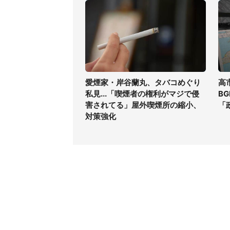
愛煙家・岸谷蘭丸、タバコめぐり
高
私見...「喫煙者の権利がマジで侵
B
害されてる」屋外喫煙所の縮小、
「
対策強化
コンテンツ
関連サ
最新記事一覧
J-CAS