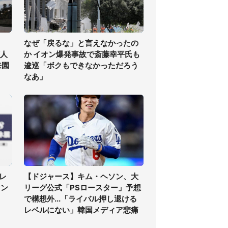
なぜ「戻るな」と言えなかったの
万人
か イオン爆発事故で斎藤幸平氏も
来園
逡巡「ボクもできなかっただろう
なあ」
レ
【ドジャース】キム・ヘソン、大
ァン
リーグ公式「PSロースター」予想
で構想外...「ライバル押し退ける
レベルにない」韓国メディア悲痛