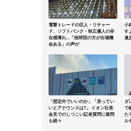
電撃トレードの巨人・リチャー
小
ド、ソフトバンク・秋広優人の存
す
在感薄れ...「他球団の方が出場機
違
会ある」の声が
「想定外でいいのか」「戻ってい
ダ
いとアナウンスは?」 イオン社長
で
会見でのしつこい記者質問に疑問
た
も続々
ル