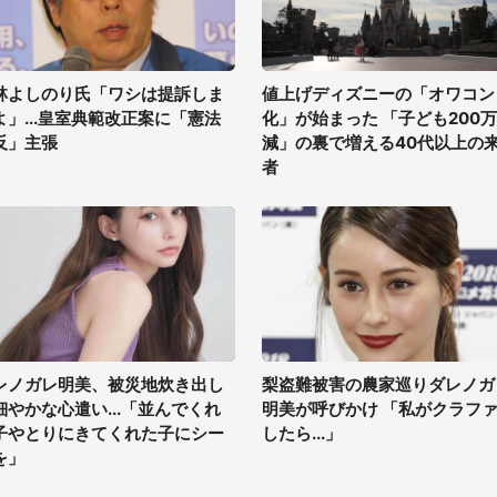
林よしのり氏「ワシは提訴しま
値上げディズニーの「オワコン
よ」...皇室典範改正案に「憲法
化」が始まった 「子ども200
反」主張
減」の裏で増える40代以上の
者
レノガレ明美、被災地炊き出し
梨盗難被害の農家巡りダレノガ
細やかな心遣い...「並んでくれ
明美が呼びかけ 「私がクラフ
子やとりにきてくれた子にシー
したら...」
を」