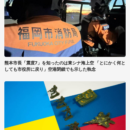
熊本市長「震度7」を知ったのは東シナ海上空 「とにかく何と
しても市役所に戻り」空港閉鎖でも示した執念