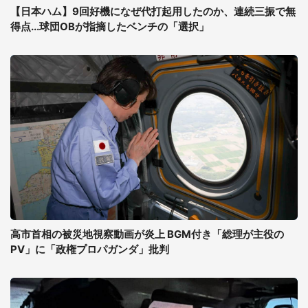
【日本ハム】9回好機になぜ代打起用したのか、連続三振で無
得点...球団OBが指摘したベンチの「選択」
高市首相の被災地視察動画が炎上 BGM付き「総理が主役の
PV」に「政権プロパガンダ」批判