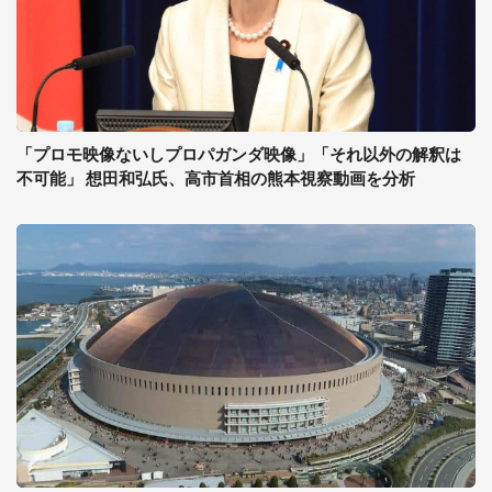
「プロモ映像ないしプロパガンダ映像」「それ以外の解釈は
不可能」 想田和弘氏、高市首相の熊本視察動画を分析