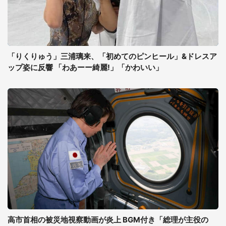
「りくりゅう」三浦璃来、「初めてのピンヒール」&ドレスア
ップ姿に反響 「わあーー綺麗!」「かわいい」
高市首相の被災地視察動画が炎上 BGM付き「総理が主役の