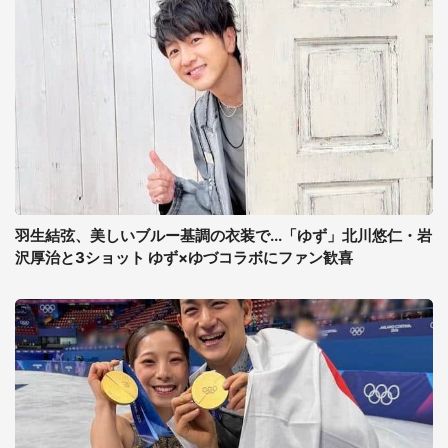
羽生結弦、美しいブルー基調の衣装で...「ゆず」北川悠仁・岩
沢厚治と3ショット ゆず×ゆづコラボにファン歓喜