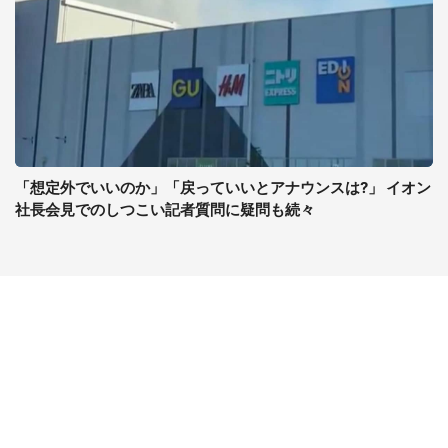
「想定外でいいのか」「戻っていいとアナウンスは?」 イオン
社長会見でのしつこい記者質問に疑問も続々
コンテンツ
関連サイト
最新記事一覧
J-CASTニュース
コラムざんまい
J-CASTトレンド
ニュース pickup
J-CAST会社ウォッチ