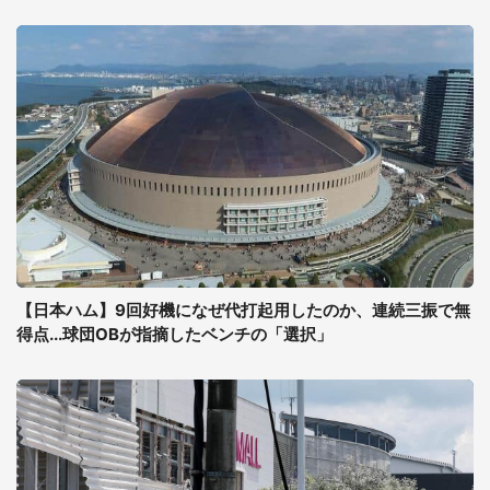
【日本ハム】9回好機になぜ代打起用したのか、連続三振で無
得点...球団OBが指摘したベンチの「選択」