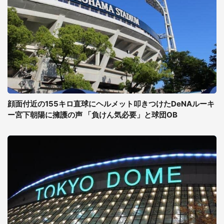
顔面付近の155キロ直球にヘルメット叩きつけたDeNAルーキ
ー宮下朝陽に擁護の声 「負けん気必要」と球団OB