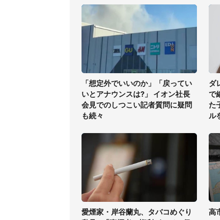
「想定外でいいのか」「戻ってい
ダ
いとアナウンスは?」 イオン社長
で
会見でのしつこい記者質問に疑問
た
も続々
ル
愛煙家・岸谷蘭丸、タバコめぐり
高