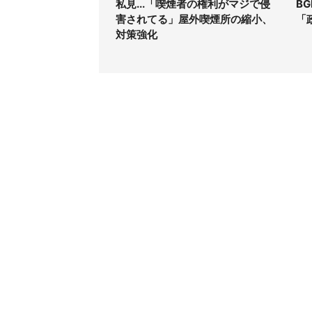
私見...「喫煙者の権利がマジで侵
B
害されてる」屋外喫煙所の縮小、
「
対策強化
コンテンツ
関連サ
最新記事一覧
J-CAS
コラムざんまい
J-CAS
ニュース pickup
J-CA
マネー
BOOK
キャリア
東京バ
ビジネス
Jタウン
アクセスランキング
ゼロま