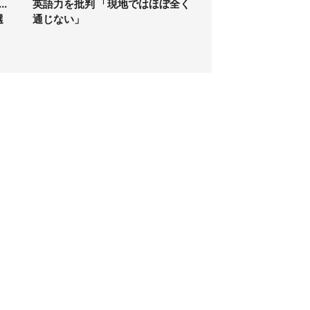
.
英語力を批判 「現地ではほぼ全く
選
通じない」
個人情報保護方針
サイト利用規約
SNS利用ポリシー
AIポリシー
クッキーの利用について
広告掲載
記事配信