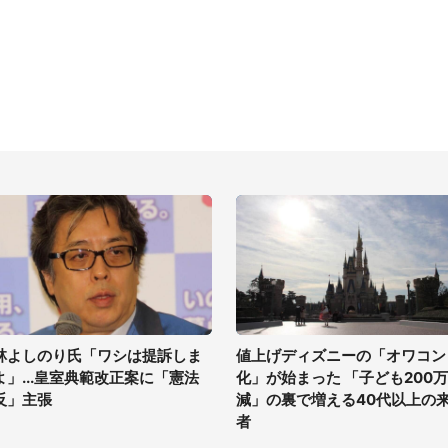
林よしのり氏「ワシは提訴しま
値上げディズニーの「オワコン
よ」...皇室典範改正案に「憲法
化」が始まった 「子ども200
反」主張
減」の裏で増える40代以上の
者