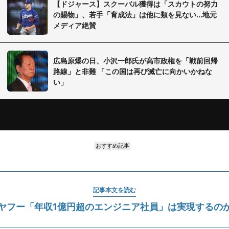
【ドジャース】スクーバル獲得は「スカウトの努力
の賜物」、若手「育成法」は他に類を見ない...地元
メディア絶賛
広島原爆の日、小沢一郎氏が高市政権を「戦前回帰
路線」と非難 「この国は再び滅亡に向かいかねな
い」
おすすめ記事
記事本文を読む
ヤフー「年収1億円超のエンジニア社員」は実現するの