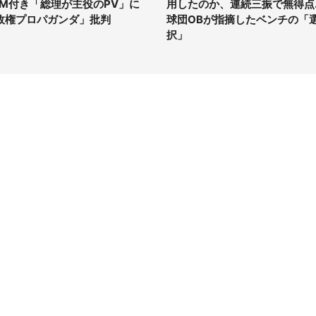
GM付き「総理が主役のPV」に
用したのか、連続三振で無得点..
政権プロパガンダ」批判
球団OBが指摘したベンチの「
択」
イト
サイトについて
Tニュース
会社案内
Tトレンド
採用情報
ST会社ウォッチ
お問い合わせ
ニュース読者投稿
ウォッチ
編集長からの手紙
ーゲンマニア
ネット
る