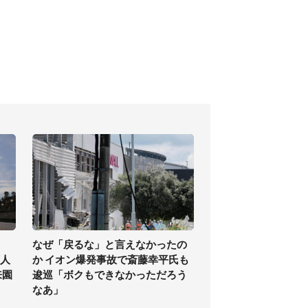
なぜ「戻るな」と言えなかったの
万人
か イオン爆発事故で斎藤幸平氏も
来園
逡巡「ボクもできなかっただろう
なあ」