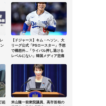
レ
【ドジャース】キム・ヘソン、大
ァン
リーグ公式「PSロースター」予想
で構想外...「ライバル押し退ける
レベルにない」韓国メディア悲痛
打起
米山隆一前衆院議員、高市首相の