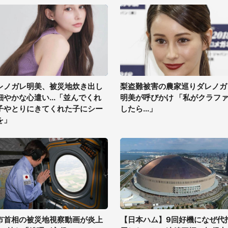
レノガレ明美、被災地炊き出し
梨盗難被害の農家巡りダレノガ
細やかな心遣い...「並んでくれ
明美が呼びかけ 「私がクラフ
子やとりにきてくれた子にシー
したら...」
を」
市首相の被災地視察動画が炎上
【日本ハム】9回好機になぜ代