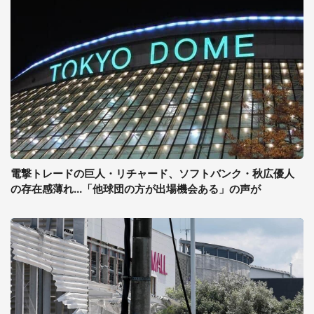
電撃トレードの巨人・リチャード、ソフトバンク・秋広優人
の存在感薄れ...「他球団の方が出場機会ある」の声が