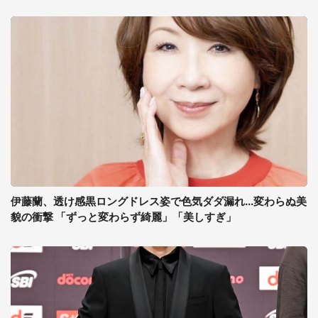
伊藤蘭、透け感黒ロングドレス姿で色気ダダ漏れ...変わらぬ美
貌の衝撃 「ずっと変わらず綺麗」「美しすぎ」