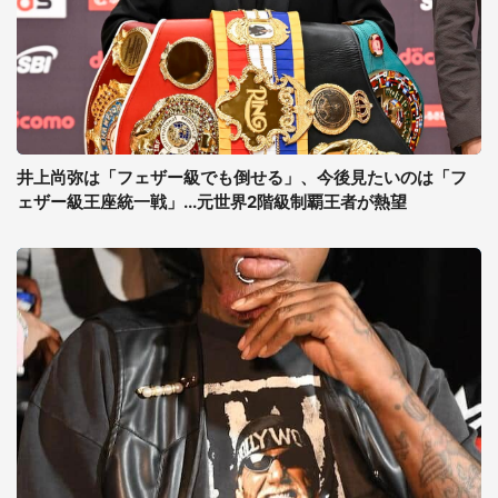
井上尚弥は「フェザー級でも倒せる」、今後見たいのは「フ
ェザー級王座統一戦」...元世界2階級制覇王者が熱望