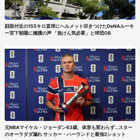
顔面付近の155キロ直球にヘルメット叩きつけたDeNAルーキ
ー宮下朝陽に擁護の声 「負けん気必要」と球団OB
元NBAマイケル・ジョーダン63歳、体形も変わらず...スター
のオーラダダ漏れ サッカー・ハーランドと最強2ショット