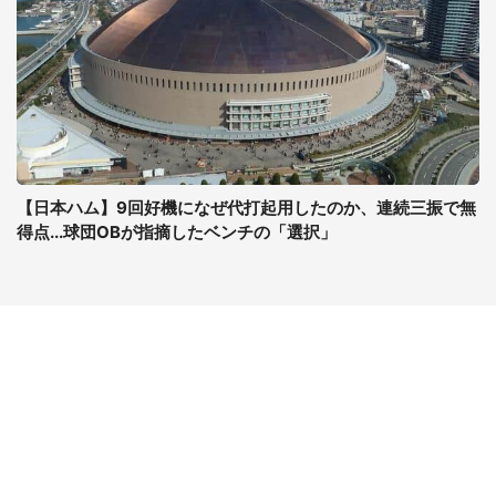
【日本ハム】9回好機になぜ代打起用したのか、連続三振で無
得点...球団OBが指摘したベンチの「選択」
コンテンツ
関連サイト
最新記事一覧
J-CASTニュース
コラムざんまい
J-CASTトレンド
ニュース pickup
J-CAST会社ウォッチ