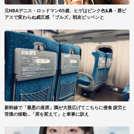
元NBAデニス・ロッドマン65歳、ヒゲはピンク色&鼻・唇ピ
アスで変わらぬ威圧感 「ブルズ」戦友ピッペンと
新幹線で「最悪の座席」隣が大股広げてこちらに侵食 疲労と
苦痛の移動...「席を変えて」と車掌に訴え