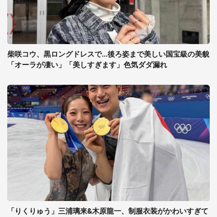
柴咲コウ、黒ロングドレスで...後ろ姿まで美しい国宝級の美貌
「オーラが凄い」「美しすぎます」色気ダダ漏れ
「りくりゅう」三浦璃来&木原龍一、制服衣装がかわいすぎて