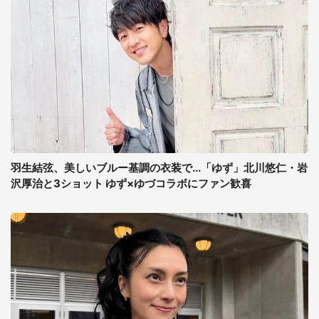
羽生結弦、美しいブルー基調の衣装で...「ゆず」北川悠仁・岩
沢厚治と3ショット ゆず×ゆづコラボにファン歓喜