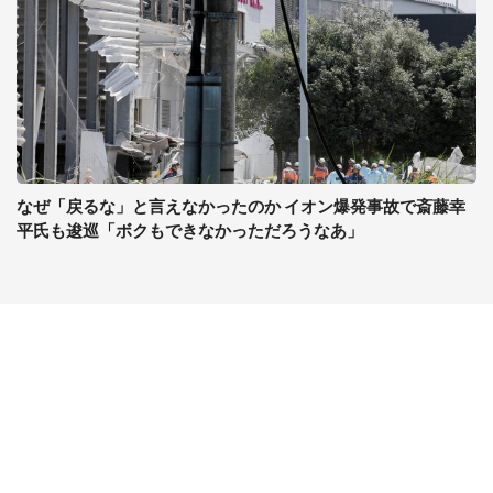
なぜ「戻るな」と言えなかったのか イオン爆発事故で斎藤幸
平氏も逡巡「ボクもできなかっただろうなあ」
コンテンツ
関連サイト
最新記事一覧
J-CASTニュース
コラムざんまい
J-CASTトレンド
ニュース pickup
J-CAST会社ウォッチ