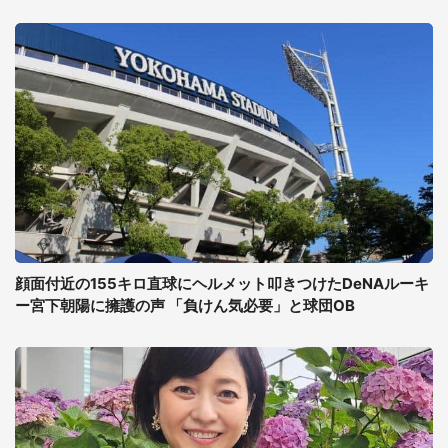
顔面付近の155キロ直球にヘルメット叩きつけたDeNAルーキ
ー宮下朝陽に擁護の声 「負けん気必要」と球団OB