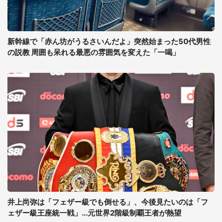
新幹線で「赤ん坊がうるさいんだよ」突然始まった50代男性
の説教 周囲も呆れる最悪の雰囲気を変えた「一喝」
井上尚弥は「フェザー級でも倒せる」、今後見たいのは「フ
ェザー級王座統一戦」...元世界2階級制覇王者が熱望