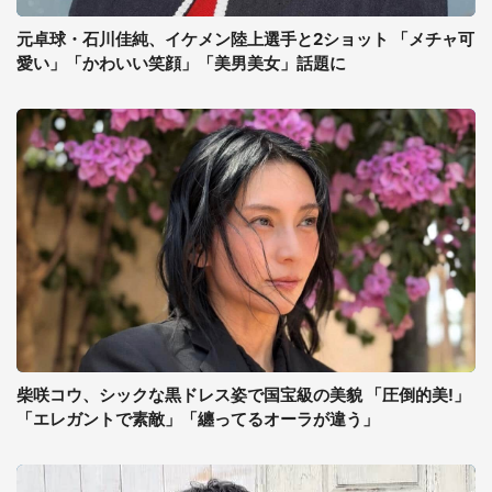
元卓球・石川佳純、イケメン陸上選手と2ショット 「メチャ可
愛い」「かわいい笑顔」「美男美女」話題に
柴咲コウ、シックな黒ドレス姿で国宝級の美貌 「圧倒的美!」
「エレガントで素敵」「纏ってるオーラが違う」