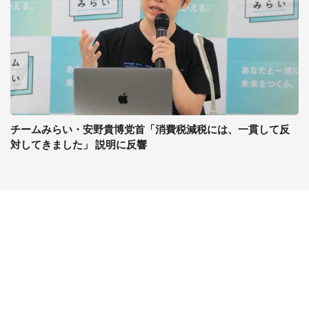
チームみらい・安野貴博党首「消費税減税には、一貫して反
対してきました」 説明に反響
コンテンツ
関連サイト
最新記事一覧
J-CASTニュース
コラムざんまい
J-CASTトレンド
ニュース pickup
J-CAST会社ウォッチ