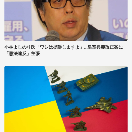
小林よしのり氏「ワシは提訴しますよ」...皇室典範改正案に
「憲法違反」主張