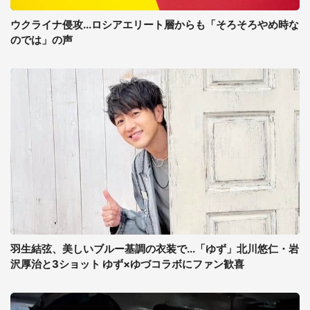
ウクライナ侵攻...ロシアエリート層からも「そろそろやめ時な
のでは」の声
羽生結弦、美しいブルー基調の衣装で...「ゆず」北川悠仁・岩
沢厚治と3ショット ゆず×ゆづコラボにファン歓喜