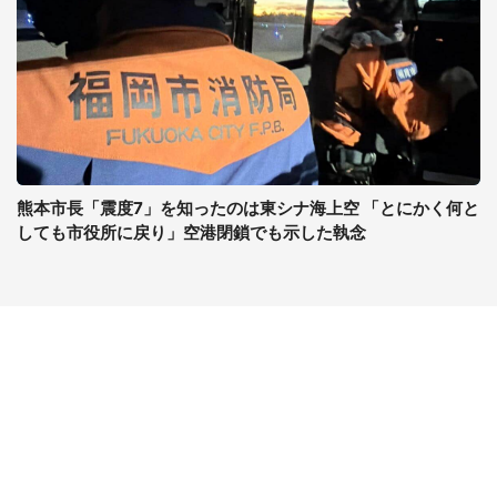
熊本市長「震度7」を知ったのは東シナ海上空 「とにかく何と
しても市役所に戻り」空港閉鎖でも示した執念
コンテンツ
関連サイト
最新記事一覧
J-CASTニュース
コラムざんまい
J-CASTトレンド
ニュース pickup
J-CAST会社ウォッチ