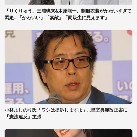
「りくりゅう」三浦璃来&木原龍一、制服衣装がかわいすぎて
悶絶...「かわいい」「素敵」「同級生に見えます」
小林よしのり氏「ワシは提訴しますよ」...皇室典範改正案に
「憲法違反」主張