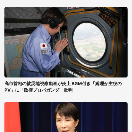
高市首相の被災地視察動画が炎上 BGM付き「総理が主役の
PV」に「政権プロパガンダ」批判