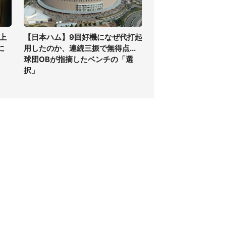
上
【日本ハム】9回好機になぜ代打起
に
用したのか、連続三振で無得点...
球団OBが指摘したベンチの「選
択」
個人情報保護方針
サイト利用規約
SNS利用ポリシー
AIポリシー