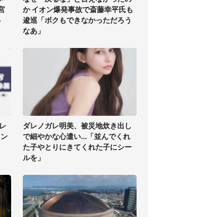
宮
か イオン爆発事故で斎藤幸平氏も
必
逡巡「ボクもできなかっただろう
なあ」
レ
ダレノガレ明美、被災地炊き出し
ァン
で細やかな心遣い...「並んでくれ
た子やとりにきてくれた子にシー
ルを」