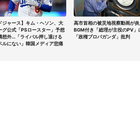
ドジャース】キム・ヘソン、大
高市首相の被災地視察動画が炎
ーグ公式「PSロースター」予想
BGM付き「総理が主役のPV」
構想外...「ライバル押し退ける
「政権プロパガンダ」批判
ベルにない」韓国メディア悲痛
イト
サイトについて
Tニュース
会社案内
Tトレンド
採用情報
ST会社ウォッチ
お問い合わせ
ニュース読者投稿