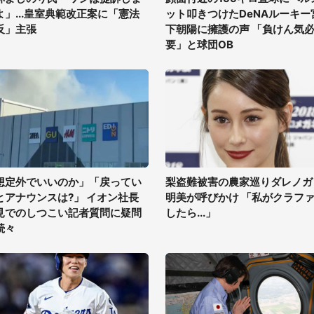
よ」...皇室典範改正案に「憲法
ット叩きつけたDeNAルーキー
反」主張
下朝陽に擁護の声 「負けん気
要」と球団OB
想定外でいいのか」「戻ってい
梨盗難被害の農家巡りダレノガ
とアナウンスは?」 イオン社長
明美が呼びかけ 「私がクラフ
見でのしつこい記者質問に疑問
したら...」
続々