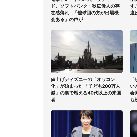
ド、ソフトバンク・秋広優人の存
す
在感薄れ...「他球団の方が出場機
違
会ある」の声が
値上げディズニーの「オワコン
「
化」が始まった 「子ども200万人
い
減」の裏で増える40代以上の来園
会
者
も