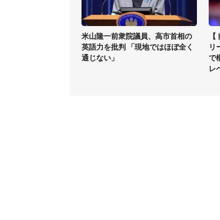
米山隆一前衆院議員、高市首相の
【
英語力を批判 「現地ではほぼ全く
リ
通じない」
で
レ
コンテンツ
関連サ
最新記事一覧
J-CAS
コラムざんまい
J-CAS
ニュース pickup
J-CA
マネー