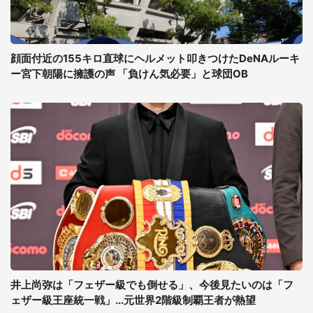
顔面付近の155キロ直球にヘルメット叩きつけたDeNAルーキ
ー宮下朝陽に擁護の声 「負けん気必要」と球団OB
井上尚弥は「フェザー級でも倒せる」、今後見たいのは「フ
ェザー級王座統一戦」...元世界2階級制覇王者が熱望