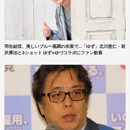
羽生結弦、美しいブルー基調の衣装で...「ゆず」北川悠仁・岩
沢厚治と3ショット ゆず×ゆづコラボにファン歓喜