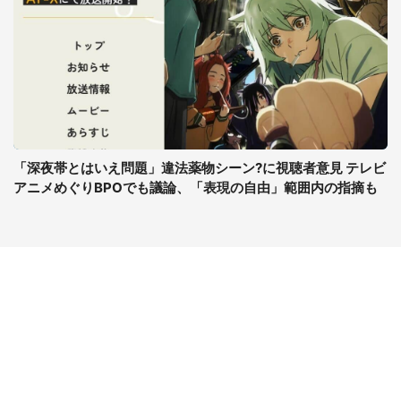
「深夜帯とはいえ問題」違法薬物シーン?に視聴者意見 テレビ
アニメめぐりBPOでも議論、「表現の自由」範囲内の指摘も
コンテンツ
関連サイト
最新記事一覧
J-CASTニュース
コラムざんまい
J-CASTトレンド
ニュース pickup
J-CAST会社ウォッチ