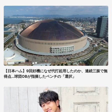
【日本ハム】9回好機になぜ代打起用したのか、連続三振で無
得点...球団OBが指摘したベンチの「選択」