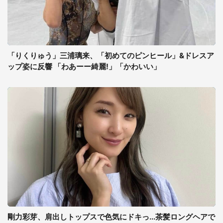
「りくりゅう」三浦璃来、「初めてのピンヒール」&ドレスア
ップ姿に反響 「わあーー綺麗!」「かわいい」
剛力彩芽、肩出しトップスで色気にドキっ...茶髪ロングヘアで