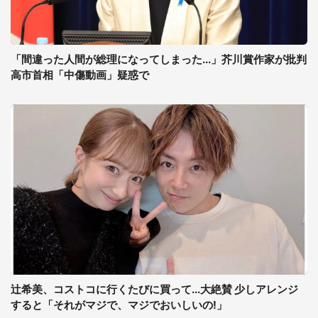
「間違った人間が総理になってしまった...」芥川賞作家が批判
高市首相「中傷動画」疑惑で
辻希美、コストコに行くたびに買って...大絶賛 少しアレンジ
すると「それがマジで、マジでおいしいの!」