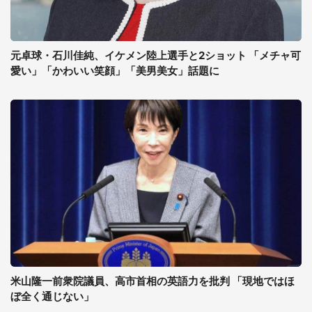
元卓球・石川佳純、イケメン陸上選手と2ショット 「メチャ可
愛い」「かわいい笑顔」「美男美女」話題に
米山隆一前衆院議員、高市首相の英語力を批判 「現地ではほ
ぼ全く通じない」