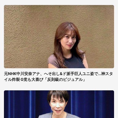
元NHK中川安奈アナ、へそ出し&ド派手巨人ユニ姿で...神スタ
イル炸裂 G党も大喜び「反則級のビジュアル」