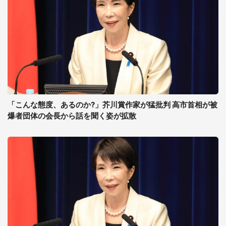
「こんな態度、あるのか?」芥川賞作家が猛批判 高市首相が被
爆者団体の会長から話を聞く姿が拡散