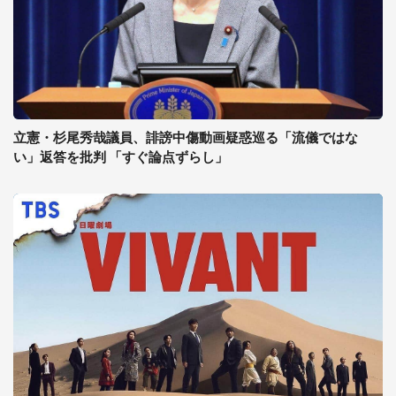
立憲・杉尾秀哉議員、誹謗中傷動画疑惑巡る「流儀ではな
い」返答を批判 「すぐ論点ずらし」