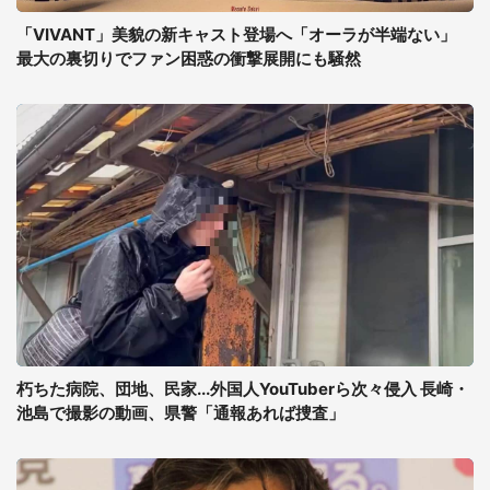
「VIVANT」美貌の新キャスト登場へ「オーラが半端ない」
最大の裏切りでファン困惑の衝撃展開にも騒然
朽ちた病院、団地、民家...外国人YouTuberら次々侵入 長崎・
池島で撮影の動画、県警「通報あれば捜査」