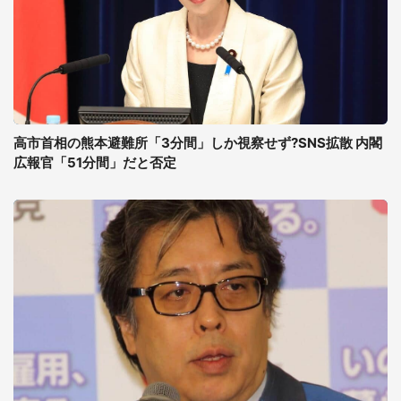
高市首相の熊本避難所「3分間」しか視察せず?SNS拡散 内閣
広報官「51分間」だと否定