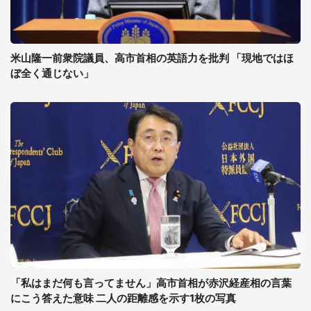
米山隆一前衆院議員、高市首相の英語力を批判 「現地ではほ
ぼ全く通じない」
「私はまだ何も言ってません」高市首相が赤沢経産相の言葉
にこう答えた意味 二人の距離感を示す1枚の写真