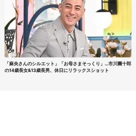
「麻央さんのシルエット」「お母さまそっくり」...市川團十郎
の14歳長女&13歳長男、休日にリラックスショット
コンテンツ
関連サイト
最新記事一覧
J-CASTニュース
コラムざんまい
J-CASTトレンド