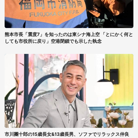
熊本市長「震度7」を知ったのは東シナ海上空 「とにかく何と
しても市役所に戻り」空港閉鎖でも示した執念
市川團十郎の15歳長女&13歳長男、ソファでリラックス仲良