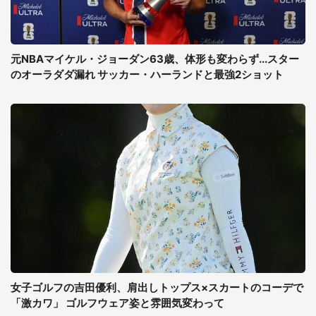
元NBAマイケル・ジョーダン63歳、体形も変わらず...スター
のオーラダダ漏れ サッカー・ハーランドと最強2ショット
女子ゴルフの吉田優利、肩出しトップス×スカートのコーデで
「激カワ」 ゴルフウェア姿と雰囲気変わって