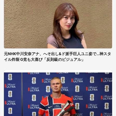
元NHK中川安奈アナ、へそ出し&ド派手巨人ユニ姿で...神スタ
イル炸裂 G党も大喜び「反則級のビジュアル」