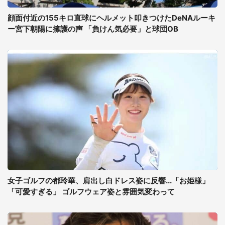
顔面付近の155キロ直球にヘルメット叩きつけたDeNAルーキ
ー宮下朝陽に擁護の声 「負けん気必要」と球団OB
女子ゴルフの都玲華、肩出し白ドレス姿に反響...「お姫様」
「可愛すぎる」 ゴルフウェア姿と雰囲気変わって