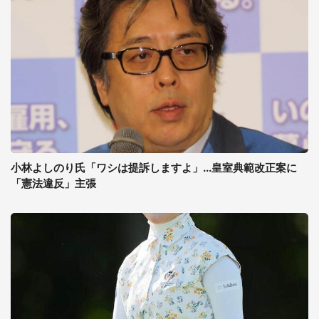
小林よしのり氏「ワシは提訴しますよ」...皇室典範改正案に
「憲法違反」主張