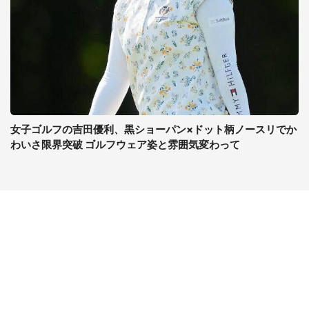
女子ゴルフの吉田優利、黒ショーパン×ドット柄ノースリでか
わいさ限界突破 ゴルフウェア姿と雰囲気変わって
コンテンツ
関連サイト
最新記事一覧
J-CASTニュース
コラムざんまい
J-CASTトレンド
ニュース pickup
J-CAST会社ウォッチ