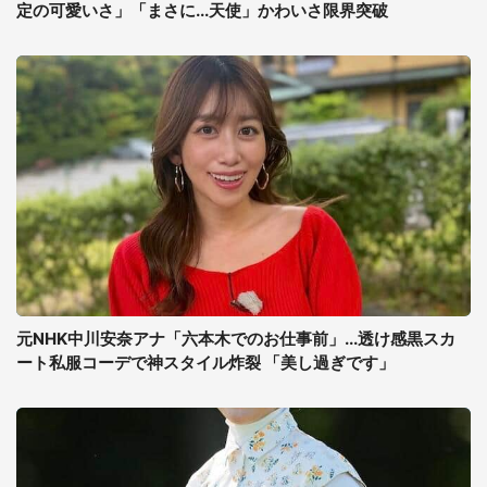
定の可愛いさ」「まさに...天使」かわいさ限界突破
元NHK中川安奈アナ「六本木でのお仕事前」...透け感黒スカ
ート私服コーデで神スタイル炸裂 「美し過ぎです」