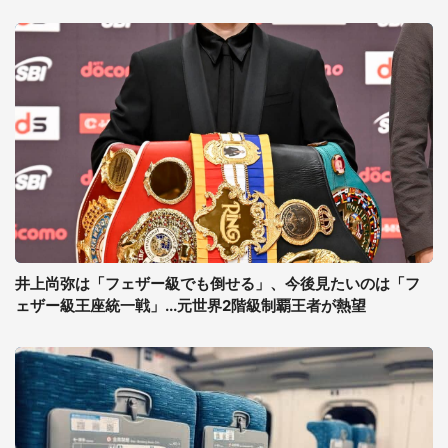
井上尚弥は「フェザー級でも倒せる」、今後見たいのは「フ
ェザー級王座統一戦」...元世界2階級制覇王者が熱望