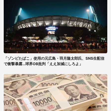
「ゾンビたばこ」使用の元広島・羽月隆太郎氏、SNS生配信
で衝撃暴露...球界OB批判「ええ加減にしろよ」