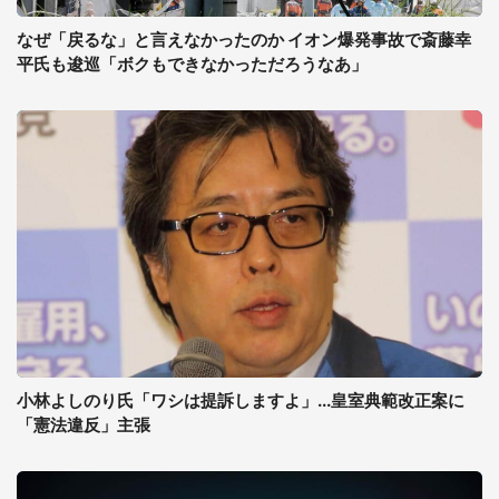
なぜ「戻るな」と言えなかったのか イオン爆発事故で斎藤幸
平氏も逡巡「ボクもできなかっただろうなあ」
小林よしのり氏「ワシは提訴しますよ」...皇室典範改正案に
「憲法違反」主張