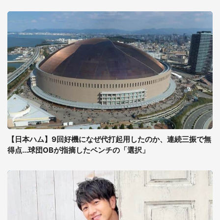
【日本ハム】9回好機になぜ代打起用したのか、連続三振で無
得点...球団OBが指摘したベンチの「選択」