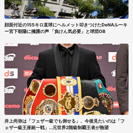
顔面付近の155キロ直球にヘルメット叩きつけたDeNAルーキ
ー宮下朝陽に擁護の声 「負けん気必要」と球団OB
井上尚弥は「フェザー級でも倒せる」、今後見たいのは「フ
ェザー級王座統一戦」...元世界2階級制覇王者が熱望