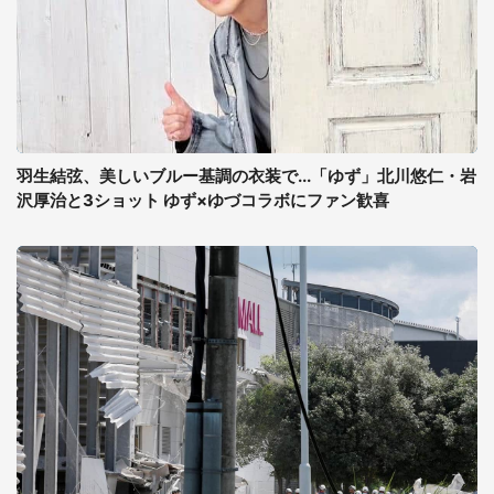
羽生結弦、美しいブルー基調の衣装で...「ゆず」北川悠仁・岩
沢厚治と3ショット ゆず×ゆづコラボにファン歓喜